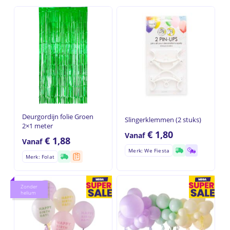
Deurgordijn folie Groen
Slingerklemmen (2 stuks)
2×1 meter
€
1,80
Vanaf
€
1,88
Vanaf
Merk: We Fiesta
Merk: Folat
Zonder
helium