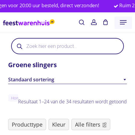
Skip
r 20:00 uur besteld, direct verzonden!
Ruim 25.000 
to
Close
Winkelwagen
Cart
Menu
main
search
account
content
Producten
Producten
zoeken
zoeken
Groene slingers
Standaard sortering
Groene slingers
Home
Versiering
Slingers
Resultaat 1–24 van de 34 resultaten wordt getoond
Producttype
Kleur
Alle filters