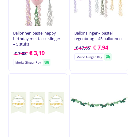
Ballonnen pastel happy
Ballonslinger – pastel
birthday met tasselslinger
regenboog – 45 ballonnen
– 5 stuks
€
7,94
€
17,65
€
3,19
€
7,08
Merk: Ginger Ray
Merk: Ginger Ray