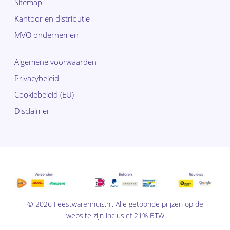
Sitemap
Kantoor en distributie
MVO ondernemen
Algemene voorwaarden
Privacybeleid
Cookiebeleid (EU)
Disclaimer
Subtotaal:
€
0,00
© 2026 Feestwarenhuis.nl. Alle getoonde prijzen op de
Bekijk
website zijn inclusief 21% BTW
winkelwagen
Afrekenen