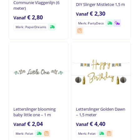
Communie Vlaggenlijn (6
DIY Slinger Mistletoe 1,5 m
meter)
€
2,30
Vanaf
€
2,80
Vanaf
Merk: PartyDeco
Merk: PaperDreams
Letterslinger blooming
Letterslinger Golden Dawn
baby little one – 1 m
– 1,5 meter
€
2,04
€
4,40
Vanaf
Vanaf
Merk: Folat
Merk: Folat