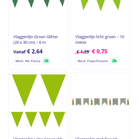
Vlaggenlijn Groen Glitter
Vlaggenlijn licht groen – 10
(20 x 30 cm) – 6 m
meter
Geen producten in de
€
2,64
€
0,75
Vanaf
€
1,25
winkelwagen.
Merk: We Fiesta
Merk: PaperDreams
Go to shop
Vlaggenlijn Lime Groen (10
Vlaggenlijn met Tassels