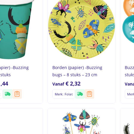
apier) -Buzzing
Borden (papier) -Buzzing
Buzz
 stuks
bugs – 8 stuks – 23 cm
stuk
1,44
€
2,32
Vanaf
Vana
t
Merk: Folat
Merk