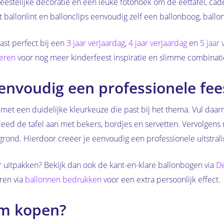
 feestelijke decoratie en een leuke fotohoek om de eettafel, ca
 ballonlint en ballonclips eenvoudig zelf een ballonboog, ballon
ast perfect bij een
3 jaar verjaardag
,
4 jaar verjaardag
en
5 jaar 
ieren
voor nog meer kinderfeest inspiratie en slimme combinatie
eenvoudig een professionele fe
 met een duidelijke kleurkeuze die past bij het thema. Vul daarn
leed de tafel aan met bekers, bordjes en servetten. Vervolgen
grond. Hierdoor creëer je eenvoudig een professionele uitstrali
er uitpakken? Bekijk dan ook de kant-en-klare ballonbogen via
De
ren via
ballonnen bedrukken
voor een extra persoonlijk effect.
m kopen?