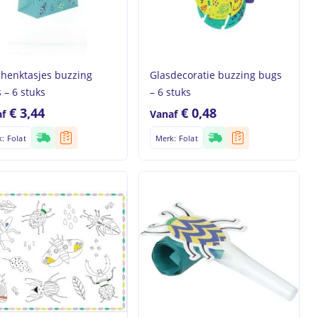
henktasjes buzzing
Glasdecoratie buzzing bugs
 – 6 stuks
– 6 stuks
€
3,44
€
0,48
f
Vanaf
: Folat
Merk: Folat