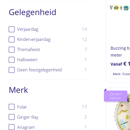
Gelegenheid
14
Verjaardag
12
Kinderverjaardag
Buzzing b
7
Themafeest
meter
1
Halloween
€
Vanaf
1
Geen feestgelegenheid
Merk: Fola
Merk
Zonder
helium
13
Folat
2
Ginger Ray
1
Anagram