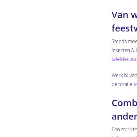
Van w
feest
Steeds meer
insecten & 
tafeldecora
Werk bijvoo
decoratie to
Combi
ander
Een sterk t