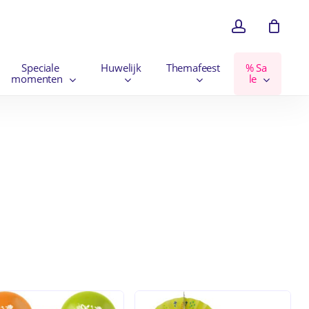
account
en
Close
Cart
Speciale
Huwelijk
Themafeest
%
S
a
momenten
l
e