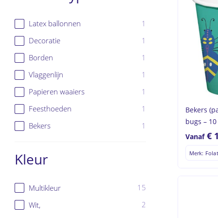
1
Latex ballonnen
1
Decoratie
1
Borden
1
Vlaggenlijn
1
Papieren waaiers
1
Feesthoeden
Bekers (p
bugs – 10
1
Bekers
€
Vanaf
Merk: Fola
Kleur
15
Multikleur
2
Wit,