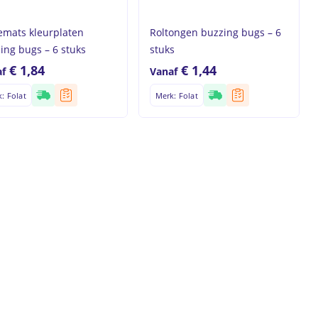
emats kleurplaten
Roltongen buzzing bugs – 6
ing bugs – 6 stuks
stuks
€
1,84
€
1,44
f
Vanaf
: Folat
Merk: Folat
roducten in de winkelwagen.
Go to shop