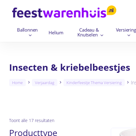
Skip
to
main
Ballonnen
Cadeau &
Versierin
content
Helium
Knutselen
Insecten & kriebelbeestjes
In
Home
Verjaardag
Kinderfeestje Thema Versiering
Toont alle 17 resultaten
Producttype