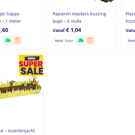
nger happy
Papieren maskers buzzing
Plac
 – 1 meter
bugs – 6 stuks
buzz
1,60
€
1,04
Vanaf
Vana
t
Merk: Folat
Merk
Geen p
nd – Insectenjacht