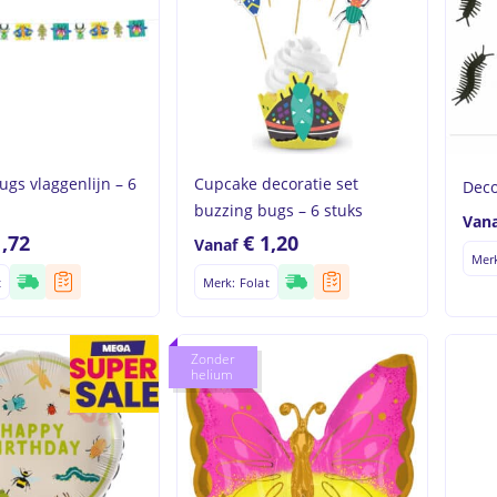
ugs vlaggenlijn – 6
Cupcake decoratie set
Deco
buzzing bugs – 6 stuks
Vana
1,72
€
1,20
Vanaf
Merk
t
Merk: Folat
Zonder
helium