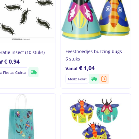
Feesthoedjes buzzing bugs –
ratie insect (10 stuks)
6 stuks
€
0,94
f
€
1,04
Vanaf
: Fiestas Guirca
Merk: Folat