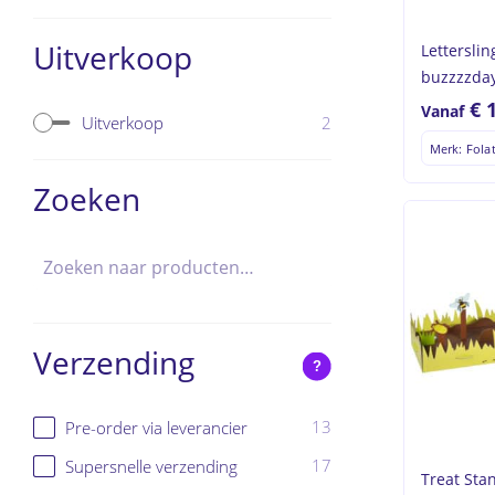
Uitverkoop
Lettersli
buzzzzday
€
Vanaf
2
Uitverkoop
Merk: Fola
Zoeken
Verzending
?
13
Pre-order via leverancier
17
Supersnelle verzending
Treat Sta