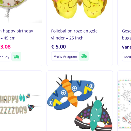
on happy birthday
Folieballon roze en gele
Gesc
 – 45 cm
vlinder – 25 inch
bugs
€
3,08
€
5,00
Vana
Merk: Anagram
er Ray
Merk