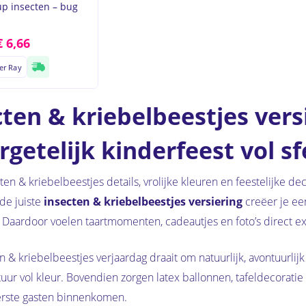
p insecten – bug
€
6,66
er Ray
cten & kriebelbeestjes vers
getelijk kinderfeest vol sf
ten & kriebelbeestjes details, vrolijke kleuren en feestelijke de
 de juiste
insecten & kriebelbeestjes versiering
creëer je een
aardoor voelen taartmomenten, cadeautjes en foto’s direct ext
n & kriebelbeestjes verjaardag draait om natuurlijk, avontuurlij
uur vol kleur. Bovendien zorgen latex ballonnen, tafeldecoratie 
erste gasten binnenkomen.