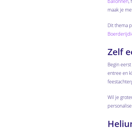
ballonnen
,
maak je met
Dit thema p
Boerderijd
Zelf 
Begin eerst
entree en k
feestachter
Wil je grot
personalise
Heliu