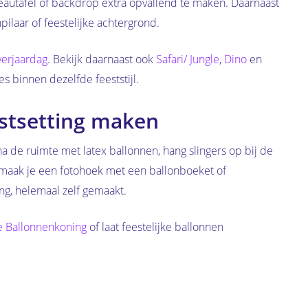
deautafel of backdrop extra opvallend te maken. Daarnaast
pilaar of feestelijke achtergrond.
verjaardag
. Bekijk daarnaast ook
Safari/ Jungle
,
Dino
en
s binnen dezelfde feeststijl.
estsetting maken
a de ruimte met latex ballonnen, hang slingers op bij de
s maak je een fotohoek met een ballonboeket of
ng, helemaal zelf gemaakt.
 Ballonnenkoning
of laat feestelijke ballonnen