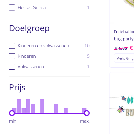
1
Fiestas Guirca
Doelgroep
Folieball
bug party
10
Kinderen en volwassenen
€
6,85
5
Kinderen
Merk: Ging
1
Volwassenen
Prijs
min.
max.