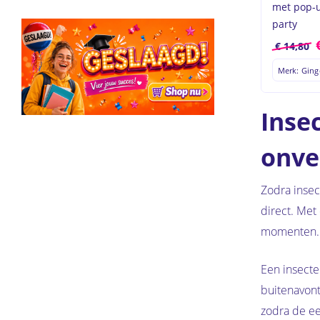
met pop-u
party
€
14,80
Merk: Ging
Inse
onver
Zodra insec
direct. Met
momenten. D
Een insecte
buitenavont
zodra de e