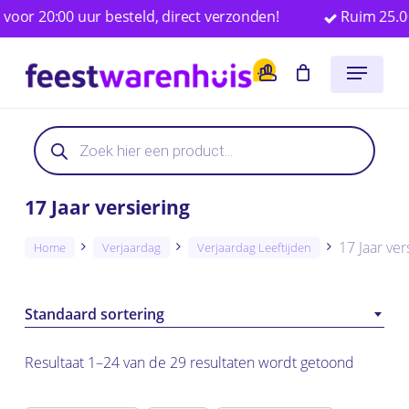
Skip
0:00 uur besteld, direct verzonden!
Ruim 25.000 fees
to
Close
Winkelwagen
Cart
Menu
main
account
content
Producten
zoeken
17 Jaar versiering
17 Jaar ver
Home
Verjaardag
Verjaardag Leeftijden
Standaard sortering
Resultaat 1–24 van de 29 resultaten wordt getoond