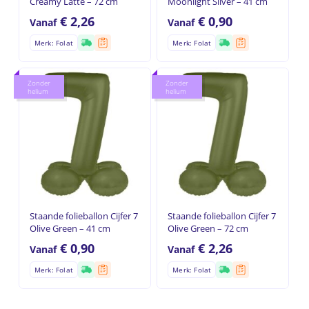
Creamy Latte – 72 cm
Moonlight Silver – 41 cm
Geen producten in de
€
2,26
€
0,90
Vanaf
Vanaf
winkelwagen.
Merk: Folat
Merk: Folat
Go to shop
Zonder
Zonder
helium
helium
Staande folieballon Cijfer 7
Staande folieballon Cijfer 7
Olive Green – 41 cm
Olive Green – 72 cm
€
0,90
€
2,26
Vanaf
Vanaf
Merk: Folat
Merk: Folat