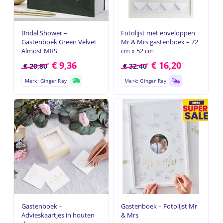
Bridal Shower –
Fotolijst met enveloppen
Gastenboek Green Velvet
Mr & Mrs gastenboek – 72
Almost MRS
cm x 52 cm
€
9,36
€
16,20
€
20,80
€
32,40
Merk: Ginger Ray
Merk: Ginger Ray
Gastenboek –
Gastenboek – Fotolijst Mr
Advieskaartjes in houten
& Mrs