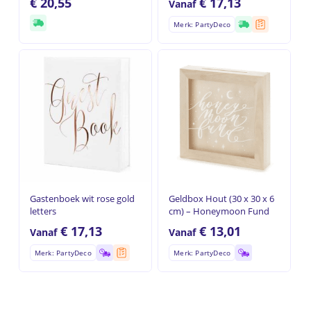
€
20,55
€
17,13
Vanaf
Merk: PartyDeco
Geen producten in de
winkelwagen.
Go to shop
Gastenboek wit rose gold
Geldbox Hout (30 x 30 x 6
letters
cm) – Honeymoon Fund
€
17,13
€
13,01
Vanaf
Vanaf
Merk: PartyDeco
Merk: PartyDeco