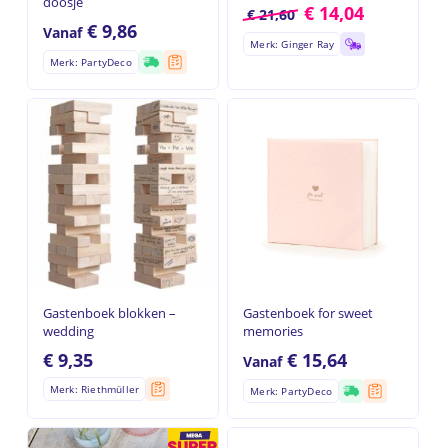
doosje
€
14,04
€
21,60
€
9,86
Vanaf
Merk: Ginger Ray
Merk: PartyDeco
Gastenboek blokken –
Gastenboek for sweet
wedding
memories
€
9,35
€
15,64
Vanaf
Merk: Riethmüller
Merk: PartyDeco