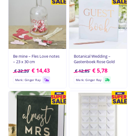
Be mine – Fles Love notes
Botanical Wedding –
– 23 x 30 cm
Gastenboek Rose Gold
€
14,43
€
5,78
€
22,20
€
12,85
Merk: Ginger Ray
Merk: Ginger Ray