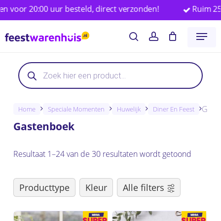
Skip
0:00 uur besteld, direct verzonden!
Ruim 25.000 fee
to
Close
Winkelwagen
Cart
Menu
main
search
account
content
Producten
Producten
zoeken
zoeken
Gast
Home
Speciale Momenten
Huwelijk
Diner En Feest
Gastenboek
Resultaat 1–24 van de 30 resultaten wordt getoond
Producttype
Kleur
Alle filters