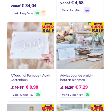
€
4,68
Vanaf
€
34,04
Vanaf
Merk: PartyDeco
Merk: PartyDeco
A Touch of Pampus – Acryl
Advies voor de bruid –
Gastenboek
houten bloemen
€
8,98
€
7,29
€
19,95
€
16,20
Merk: Ginger Ray
Merk: Ginger Ray