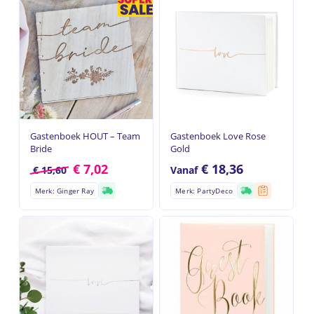
Gastenboek HOUT – Team
Gastenboek Love Rose
Bride
Gold
€
7,02
€
18,36
€
15,60
Vanaf
Merk: Ginger Ray
Merk: PartyDeco