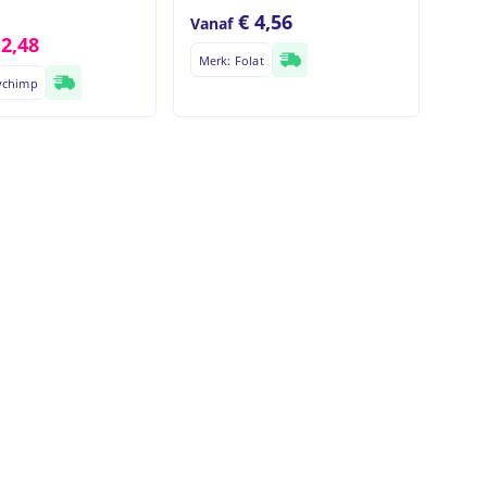
€
4,56
Vanaf
€
2,48
Merk: Folat
ychimp