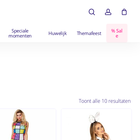
search
account
en
Close
Cart
Speciale
%
S
a
l
Huwelijk
Themafeest
momenten
e
Toont alle 10 resultaten