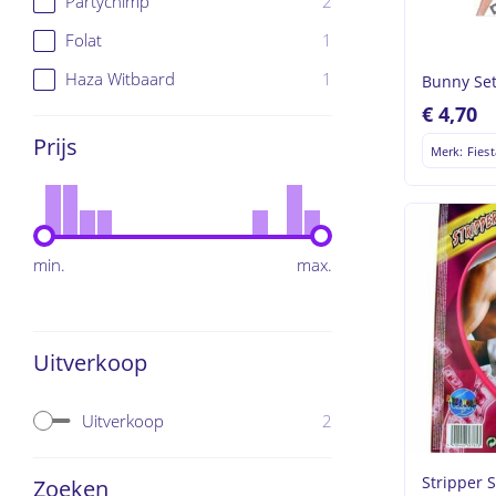
2
Partychimp
1
Folat
1
Haza Witbaard
Bunny Set 
€
4,70
Prijs
Merk: Fiest
min.
max.
Uitverkoop
2
Uitverkoop
Stripper S
Zoeken