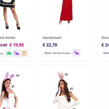
to search or ESC to close
aid Aimée
Handsmaid
Disc
€
19,95
€
22,70
€
2
7,35
Merk: Fiestas Guirca
Mer
and