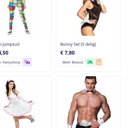
o Jumpsuit
Bunny Set (5 delig)
4,50
€
7,80
k: Partychimp
Merk: Boland