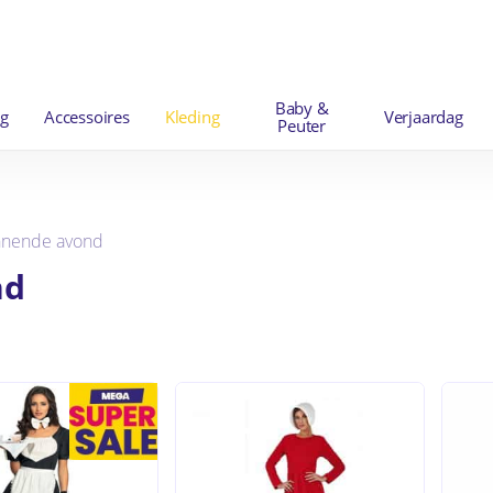
Winkelwag
Baby &
ng
Accessoires
Kleding
Verjaardag
Peuter
nnende avond
nd