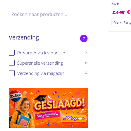
Size
€
4,95
Merk: Part
Verzending
?
3
Pre-order via leverancier
6
Supersnelle verzending
4
Verzending via magazijn