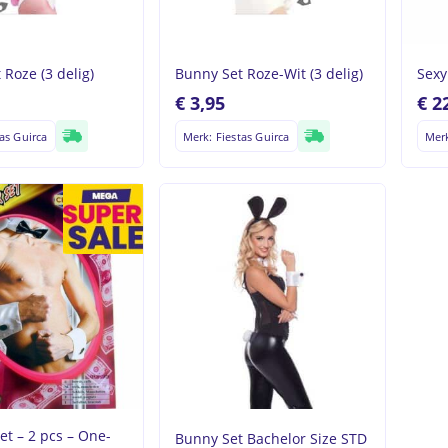
Roze (3 delig)
Bunny Set Roze-Wit (3 delig)
Sexy
€
3,95
€
22
as Guirca
Merk: Fiestas Guirca
Merk
Geen p
et – 2 pcs – One-
Bunny Set Bachelor Size STD