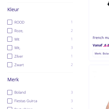
Hit enter 
Kleur
1
ROOD
2
Roze,
French m
1
Wit
Vanaf
€
2
3
Wit,
Merk: Bol
1
Zilver
2
Zwart
Merk
3
Boland
3
Fiestas Guirca