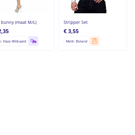
 bunny (maat M/L)
Stripper Set
,35
€
3,55
: Haza Witbaard
Merk: Boland
roducten in de winkelwagen.
Go to shop