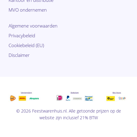
Kantoor en distributie
MVO ondernemen
Algemene voorwaarden
Privacybeleid
Cookiebeleid (EU)
Disclaimer
Subtotaal:
€
0,00
© 2026 Feestwarenhuis.nl. Alle getoonde prijzen op de
Bekijk
website zijn inclusief 21% BTW
winkelwagen
Afrekenen