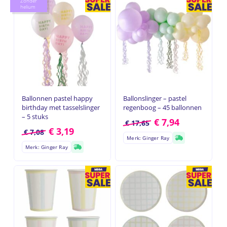
Zonder
helium
Ballonnen pastel happy
Ballonslinger – pastel
birthday met tasselslinger
regenboog – 45 ballonnen
– 5 stuks
€
7,94
€
17,65
€
3,19
€
7,08
Merk: Ginger Ray
Merk: Ginger Ray