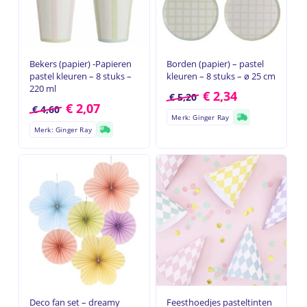
Bekers (papier) -Papieren
Borden (papier) – pastel
pastel kleuren – 8 stuks –
kleuren – 8 stuks – ø 25 cm
220 ml
€
2,34
€
5,20
€
2,07
€
4,60
Merk: Ginger Ray
Merk: Ginger Ray
Deco fan set – dreamy
Feesthoedjes pasteltinten