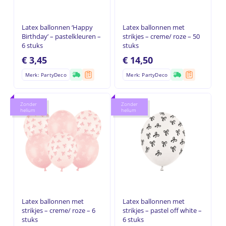
Latex ballonnen ‘Happy
Latex ballonnen met
Birthday’ – pastelkleuren –
strikjes – creme/ roze – 50
6 stuks
stuks
€
3,45
€
14,50
Merk: PartyDeco
Merk: PartyDeco
Zonder
Zonder
helium
helium
Latex ballonnen met
Latex ballonnen met
strikjes – creme/ roze – 6
strikjes – pastel off white –
stuks
6 stuks