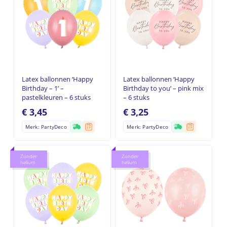
Latex ballonnen ‘Happy
Latex ballonnen ‘Happy
Birthday – 1’ –
Birthday to you’ – pink mix
pastelkleuren – 6 stuks
– 6 stuks
€
3,45
€
3,25
Merk: PartyDeco
Merk: PartyDeco
Zonder
Zonder
helium
helium