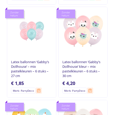
Zonder
Zonder
helium
helium
Latex ballonnen ‘Gabby’s
Latex ballonnen ‘Gabby’s
Dollhouse’ – mix
Dollhouse’ kleur – mix
pastelkleuren – 6 stuks –
pastelkleuren – 6 stuks –
27 cm
30 cm
€
1,85
€
4,20
Merk: PartyDeco
Merk: PartyDeco
Zonder
Zonder
helium
helium