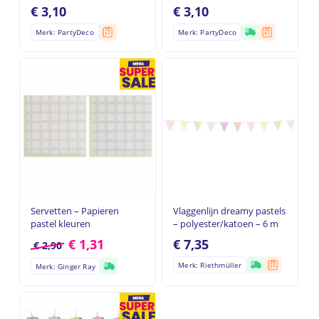
€
3,10
€
3,10
Merk: PartyDeco
Merk: PartyDeco
Servetten – Papieren
Vlaggenlijn dreamy pastels
pastel kleuren
– polyester/katoen – 6 m
€
1,31
€
7,35
€
2,90
Geen producten in de
Merk: Riethmüller
Merk: Ginger Ray
winkelwagen.
Go to shop