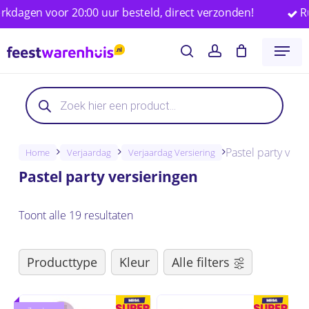
Skip
 voor 20:00 uur besteld, direct verzonden!
Ruim 25.
to
Close
Winkelwagen
Cart
Menu
main
search
account
content
Producten
Producten
zoeken
zoeken
Pastel party vers
Home
Verjaardag
Verjaardag Versiering
Pastel party versieringen
Toont alle 19 resultaten
Producttype
Kleur
Alle filters