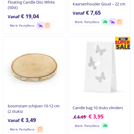
Floating Candle Disc White
Kaarsenhouder Goud – 22 cm
(50st)
€
7,65
Vanaf
€
19,04
Vanaf
Merk: PartyDeco
Merk: PartyDeco
boomstam schijven 10-12 cm
Candle bag 10 stuks vlinders
(2 stuks)
€
3,95
€
5,65
€
3,49
Vanaf
Merk: PartyDeco
Merk: PartyDeco