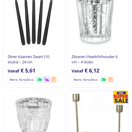
Diner Kaarsen Zwart (10
Zilveren theelichthouder 6
stuks) – 24 cm
cm – 4 stuks
€
5,61
€
6,12
Vanaf
Vanaf
Merk: PartyDeco
Merk: PartyDeco
Geen producten in de
winkelwagen.