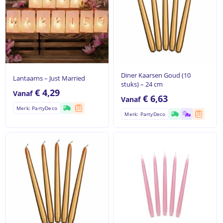
Diner Kaarsen Goud (10
Lantaarns – Just Married
stuks) – 24 cm
€
4,29
Vanaf
€
6,63
Vanaf
Merk: PartyDeco
Merk: PartyDeco