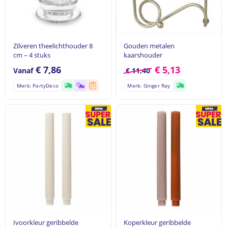
Ga naar winkel
Zilveren theelichthouder 8
Gouden metalen
cm – 4 stuks
kaarshouder
€
7,86
€
5,13
Vanaf
€
11,40
Merk: PartyDeco
Merk: Ginger Ray
Ivoorkleur geribbelde
Koperkleur geribbelde