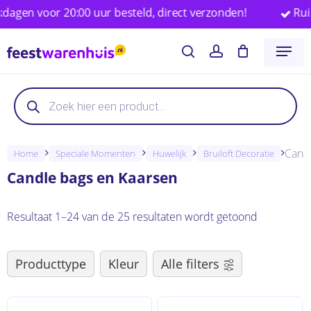
Skip
voor 20:00 uur besteld, direct verzonden!
Ruim 25.0
to
Close
Winkelwagen
Cart
Menu
main
search
account
content
Producten
Producten
zoeken
zoeken
Cand
Home
Speciale Momenten
Huwelijk
Bruiloft Decoratie
Candle bags en Kaarsen
Resultaat 1–24 van de 25 resultaten wordt getoond
Producttype
Kleur
Alle filters