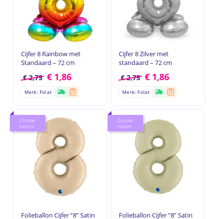
Cijfer 8 Rainbow met
Cijfer 8 Zilver met
Standaard – 72 cm
standaard – 72 cm
€
1,86
€
1,86
€
2,75
€
2,75
Merk: Folat
Merk: Folat
Zonder
Zonder
helium
helium
Folieballon Cijfer “8” Satin
Folieballon Cijfer “8” Satin