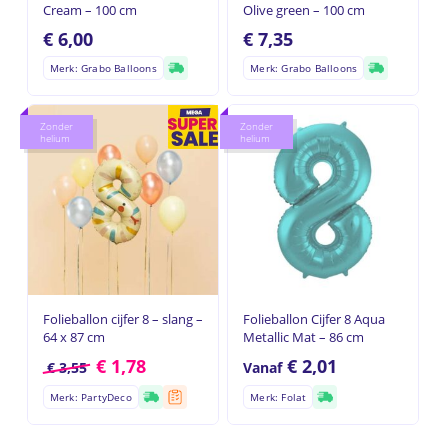
Cream – 100 cm
Olive green – 100 cm
€
6,00
€
7,35
Merk: Grabo Balloons
Merk: Grabo Balloons
Zonder
Zonder
helium
helium
Geen producten in de
winkelwagen.
Go to shop
Folieballon cijfer 8 – slang –
Folieballon Cijfer 8 Aqua
64 x 87 cm
Metallic Mat – 86 cm
€
1,78
€
2,01
€
3,55
Vanaf
Merk: PartyDeco
Merk: Folat