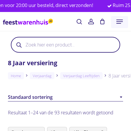
Skip
20:00 uur besteld, direct verzonden!
Ruim 25.000 fee
to
Close
Winkelwagen
Cart
Menu
main
search
account
content
Producten
Producten
zoeken
zoeken
8 Jaar versiering
8 Jaar vers
Home
Verjaardag
Verjaardag Leeftijden
Standaard sortering
Resultaat 1–24 van de 93 resultaten wordt getoond