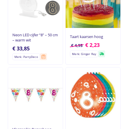
Neon LED cijfer “8” – 50 cm
Taart kaarsen hoog
– warm wit
€
2,23
€
4,95
€
33,85
Merk: Ginger Ray
Merk: PartyDeco