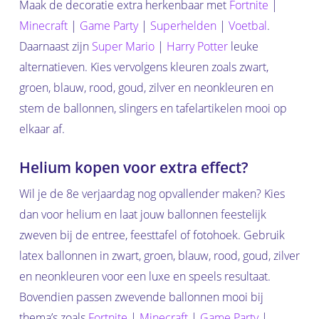
Maak de decoratie extra herkenbaar met
Fortnite
|
Minecraft
|
Game Party
|
Superhelden
|
Voetbal
.
Daarnaast zijn
Super Mario
|
Harry Potter
leuke
alternatieven. Kies vervolgens kleuren zoals zwart,
groen, blauw, rood, goud, zilver en neonkleuren en
stem de ballonnen, slingers en tafelartikelen mooi op
elkaar af.
Helium kopen voor extra effect?
Wil je de 8e verjaardag nog opvallender maken? Kies
dan voor helium en laat jouw ballonnen feestelijk
zweven bij de entree, feesttafel of fotohoek. Gebruik
latex ballonnen in zwart, groen, blauw, rood, goud, zilver
en neonkleuren voor een luxe en speels resultaat.
Bovendien passen zwevende ballonnen mooi bij
thema’s zoals
Fortnite
|
Minecraft
|
Game Party
|