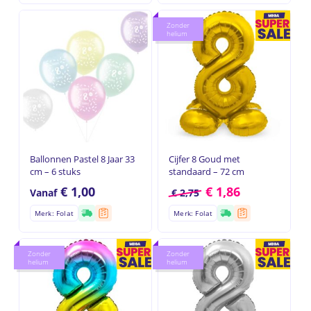
Zonder
helium
Ballonnen Pastel 8 Jaar 33
Cijfer 8 Goud met
cm – 6 stuks
standaard – 72 cm
€
1,00
€
1,86
Vanaf
€
2,75
Merk: Folat
Merk: Folat
Zonder
Zonder
helium
helium