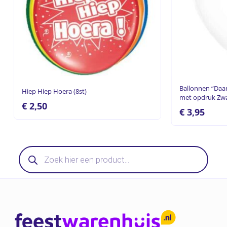
Ballonnen “Daar
Hiep Hiep Hoera (8st)
met opdruk Zwa
€
2,50
€
3,95
Producten
zoeken