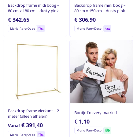
Backdrop frame midi boog –
Backdrop frame mini boog –
80 cm x 180 cm – dusty pink
80 cm x 150 cm – dusty pink
€
342,65
€
306,90
Merk: PartyDeco
Merk: PartyDeco
Backdrop frame vierkant – 2
Bordje I’m very married
meter (alleen afhalen)
€
1,10
€
391,40
Vanaf
Merk: PartyDeco
Merk: PartyDeco