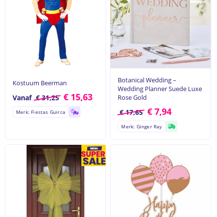
Botanical Wedding –
Kostuum Beerman
Wedding Planner Suede Luxe
€
15,63
Vanaf
€
31,25
Rose Gold
€
7,94
€
17,65
Merk: Fiestas Guirca
Merk: Ginger Ray