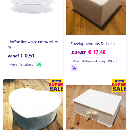
Chiffon lint white 6mm/rol 25
Enveloppendoos De Luxe
m
€
17,48
€
34,95
€
0,51
Vanaf
Merk: Ballonnenkoning ONLY
Merk: PartyDeco