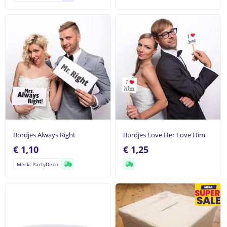
Geen producten in de
Bordjes Always Right
Bordjes Love Her Love Him
winkelwagen.
€
1,10
€
1,25
Merk: PartyDeco
Ga naar winkel