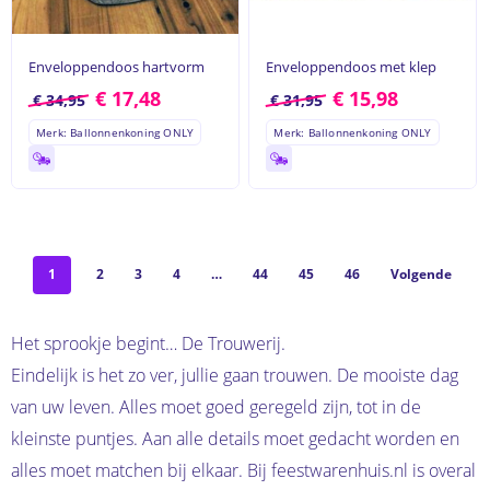
Enveloppendoos hartvorm
Enveloppendoos met klep
€
17,48
€
15,98
€
34,95
€
31,95
Merk: Ballonnenkoning ONLY
Merk: Ballonnenkoning ONLY
1
2
3
4
…
44
45
46
Volgende
Het sprookje begint… De Trouwerij.
Eindelijk is het zo ver, jullie gaan trouwen. De mooiste dag
van uw leven. Alles moet goed geregeld zijn, tot in de
kleinste puntjes. Aan alle details moet gedacht worden en
alles moet matchen bij elkaar. Bij feestwarenhuis.nl is overal