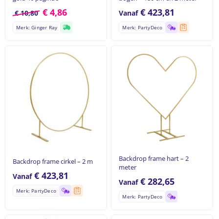
€
4,86
€
423,81
€
10,80
Vanaf
Merk: Ginger Ray
Merk: PartyDeco
Backdrop frame hart – 2
Backdrop frame cirkel – 2 m
meter
€
423,81
Vanaf
€
282,65
Vanaf
Merk: PartyDeco
Merk: PartyDeco