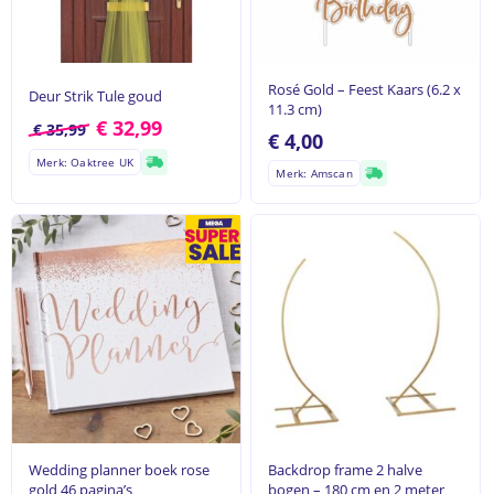
Rosé Gold – Feest Kaars (6.2 x
Deur Strik Tule goud
11.3 cm)
€
32,99
€
35,99
€
4,00
Merk: Oaktree UK
Merk: Amscan
Wedding planner boek rose
Backdrop frame 2 halve
gold 46 pagina’s
bogen – 180 cm en 2 meter