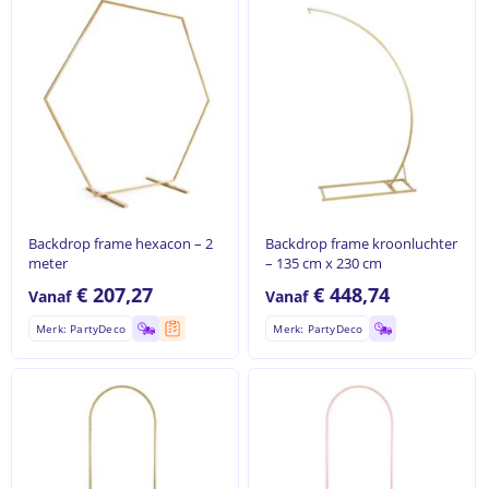
Backdrop frame hexacon – 2
Backdrop frame kroonluchter
meter
– 135 cm x 230 cm
€
207,27
€
448,74
Vanaf
Vanaf
Merk: PartyDeco
Merk: PartyDeco