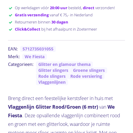
Op werkdagen vóór
20:00 uur
besteld,
direct
verzonden!
Gratis verzending
vanaf € 75,- in Nederland
Retourneren binnen
30 dagen
Click&Collect
bij het afhaalpunt in Zoetermeer
EAN:
5712735031055
Merk:
We Fiesta
Categorieen:
Glitter en glamour thema
Glitter slingers
Groene slingers
Rode slingers
Rode versiering
Vlaggenlijnen
Breng direct een feestelijke kerstsfeer in huis met
Vlaggenlijn Glitter Rood/Groen (6 mtr)
van
We
Fiesta
. Deze opvallende vlaggenlijn combineert rood
en groen met een glitterlook, waardoor je ruimte
meteen meer sfeer, warmte en kleur krijgt. Met een