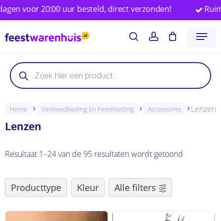
Skip
 20:00 uur besteld, direct verzonden!
Ruim 25.000 f
to
Close
Winkelwagen
Cart
Menu
main
search
account
content
Producten
Producten
zoeken
zoeken
Lenzen
Home
Verkleedkleding En Feestkleding
Accessoires
Lenzen
Resultaat 1–24 van de 95 resultaten wordt getoond
Producttype
Kleur
Alle filters