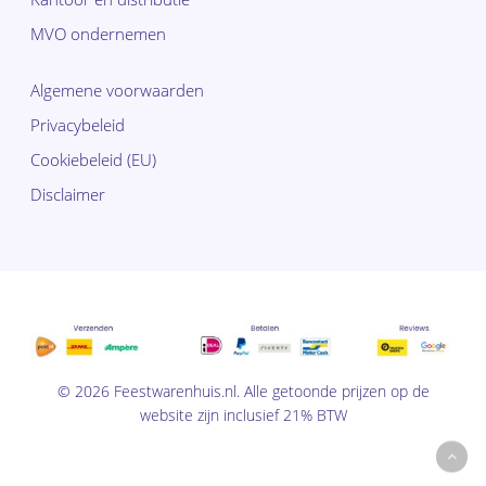
MVO ondernemen
Algemene voorwaarden
Privacybeleid
Cookiebeleid (EU)
Disclaimer
Subtotaal:
€
0,00
© 2026 Feestwarenhuis.nl. Alle getoonde prijzen op de
Bekijk
website zijn inclusief 21% BTW
winkelwagen
Afrekenen