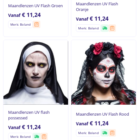
Maandlenzen UV Flash
Maandlenzen UV Flash Groen
Oranje
€
11,24
Vanaf
€
11,24
Vanaf
Merk: Boland
Merk: Boland
Geen producten in de
Maandlenzen UV flash
Maandlenzen UV Flash Rood
possessed
winkelwagen.
€
11,24
Vanaf
€
11,24
Vanaf
Merk: Boland
Merk: Boland
Ga naar winkel