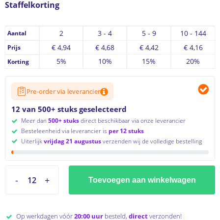
Staffelkorting
2
3 - 4
5 - 9
10 - 144
Aantal
€
4,94
€
4,68
€
4,42
€
4,16
Prijs
5%
10%
15%
20%
Korting
Pre-order via leverancier
12 van 500+ stuks geselecteerd
Meer dan
500+ stuks
direct beschikbaar via onze leverancier
Besteleenheid via leverancier is
per 12 stuks
Uiterlijk
vrijdag 21 augustus
verzenden wij de volledige bestelling
Toevoegen aan winkelwagen
Op werkdagen vóór
20:00 uur
besteld,
direct
verzonden!