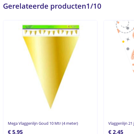
Gerelateerde producten
1/10
Mega Vlaggenlijn Goud 10 Mtr (4 meter)
Vlaggenlijn 21
€
5,95
€
2,45