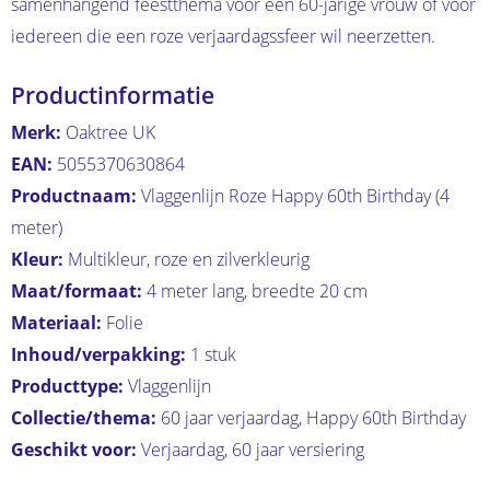
samenhangend feestthema voor een 60-jarige vrouw of voor
iedereen die een roze verjaardagssfeer wil neerzetten.
Productinformatie
Merk:
Oaktree UK
EAN:
5055370630864
Productnaam:
Vlaggenlijn Roze Happy 60th Birthday (4
meter)
Kleur:
Multikleur, roze en zilverkleurig
Maat/formaat:
4 meter lang, breedte 20 cm
Materiaal:
Folie
Inhoud/verpakking:
1 stuk
Producttype:
Vlaggenlijn
Collectie/thema:
60 jaar verjaardag, Happy 60th Birthday
Geschikt voor:
Verjaardag, 60 jaar versiering