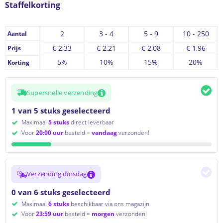
Staffelkorting
2
3 - 4
5 - 9
10 - 250
Aantal
€
2,33
€
2,21
€
2,08
€
1,96
Prijs
5%
10%
15%
20%
Korting
Supersnelle verzending
1 van 5 stuks geselecteerd
Maximaal
5 stuks
direct leverbaar
Voor
20:00 uur
besteld =
vandaag
verzonden!
Verzending dinsdag
0 van 6 stuks geselecteerd
Maximaal
6 stuks
beschikbaar via ons magazijn
Voor
23:59 uur
besteld =
morgen
verzonden!