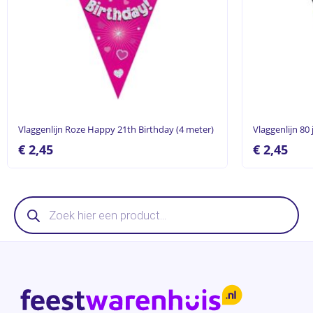
Vlaggenlijn Roze Happy 21th Birthday (4 meter)
Vlaggenlijn 80
€
2,45
€
2,45
Producten
zoeken