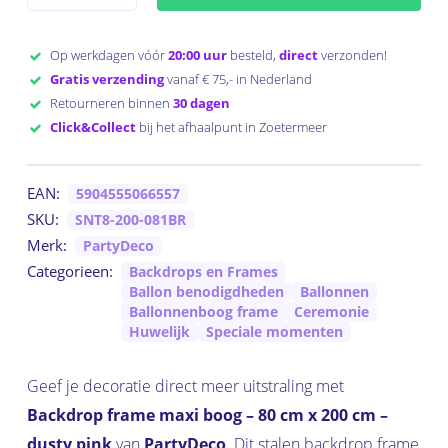
Op werkdagen vóór
20:00 uur
besteld,
direct
verzonden!
Gratis verzending
vanaf € 75,- in Nederland
Retourneren binnen
30 dagen
Click&Collect
bij het afhaalpunt in Zoetermeer
EAN:
5904555066557
SKU:
SNT8-200-081BR
Merk:
PartyDeco
Categorieen:
Backdrops en Frames
Ballon benodigdheden
Ballonnen
Ballonnenboog frame
Ceremonie
Huwelijk
Speciale momenten
Geef je decoratie direct meer uitstraling met
Backdrop frame maxi boog – 80 cm x 200 cm –
dusty pink
van
PartyDeco
. Dit stalen backdrop frame