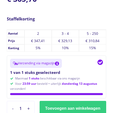
Staffelkorting
2
3 - 4
5 - 250
Aantal
€
347,41
€
329,13
€
310,84
Prijs
5%
10%
15%
Korting
Verzending via magazijn
1 van 1 stuks geselecteerd
Maximaal
1 stuks
beschikbaar via ons magazijn
Voor
23:59 uur
besteld = uiterlijk
donderdag 13 augustus
verzonden!
Toevoegen aan winkelwagen