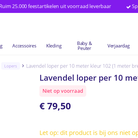
25.000 feestartikelen uit voorraad leverbaar
Speciali
Winkelwag
Baby &
ng
Accessoires
Kleding
Verjaardag
Peuter
Lavendel loper per 10 meter kleur 102 (1 meter br
Lopers
Lavendel loper per 10 met
Niet op voorraad
€
79,50
Let op: dit product is bij ons niet 