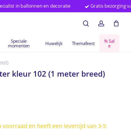
st in ballonnen en decoratie
Gratis bezorging vanaf €
en
Close
search
account
Cart
Speciale
%
S
a
l
Huwelijk
Themafeest
momenten
e
eed)
er kleur 102 (1 meter breed)
op voorraad en heeft een levertijd van 3-5