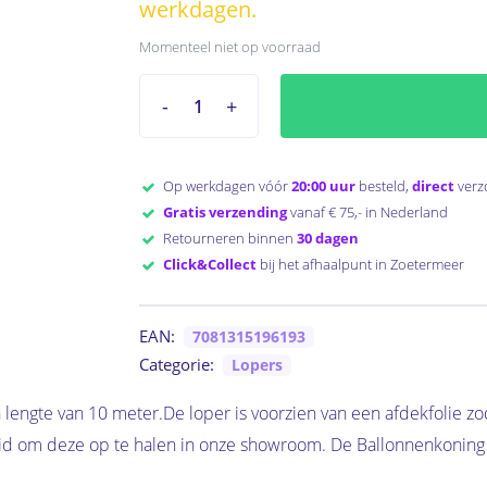
werkdagen.
to search or ESC to close
Momenteel niet op voorraad
Op werkdagen vóór
20:00 uur
besteld,
direct
verz
Gratis verzending
vanaf € 75,- in Nederland
Retourneren binnen
30 dagen
Click&Collect
bij het afhaalpunt in Zoetermeer
EAN:
7081315196193
Categorie:
Lopers
n lengte van 10 meter.De loper is voorzien van een afdekfolie 
id om deze op te halen in onze showroom. De Ballonnenkoning h