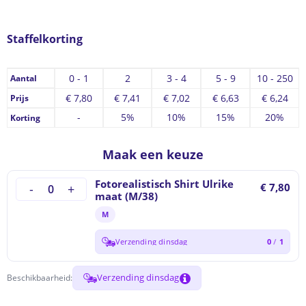
Staffelkorting
0 - 1
2
3 - 4
5 - 9
10 - 250
Aantal
€
7,80
€
7,41
€
7,02
€
6,63
€
6,24
Prijs
-
5%
10%
15%
20%
Korting
Maak een keuze
Fotorealistisch Shirt Ulrike
€ 7,80
maat (M/38)
M
Verzending dinsdag
0
/
1
Verzending dinsdag
Beschikbaarheid: