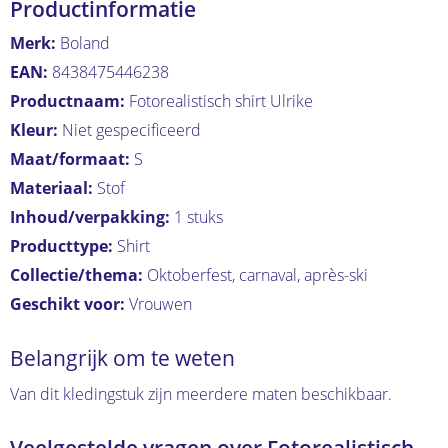
Productinformatie
Merk:
Boland
EAN:
8438475446238
Productnaam:
Fotorealistisch shirt Ulrike
Kleur:
Niet gespecificeerd
Maat/formaat:
S
Materiaal:
Stof
Inhoud/verpakking:
1 stuks
Producttype:
Shirt
Collectie/thema:
Oktoberfest, carnaval, après-ski
Geschikt voor:
Vrouwen
Belangrijk om te weten
Van dit kledingstuk zijn meerdere maten beschikbaar.
Veelgestelde vragen over Fotorealistisch