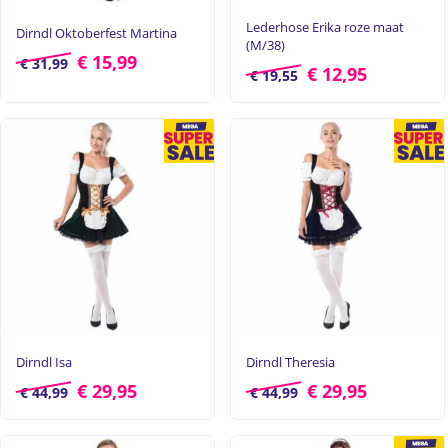
Lederhose Erika roze maat
Dirndl Oktoberfest Martina
(M/38)
€
15,99
€
31,99
€
12,95
€
19,55
Dirndl Isa
Dirndl Theresia
€
29,95
€
29,95
€
44,99
€
44,99