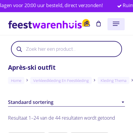
Skip
voor 20:00 uur besteld, direct verzonden!
Ruim 25.0
to
Close
Winkelwagen
Cart
Menu
main
account
content
Producten
zoeken
Après-ski outfit
Home
Verkleedkleding En Feestkleding
Kleding Thema
Standaard sortering
Resultaat 1–24 van de 44 resultaten wordt getoond