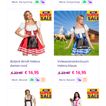
Merk: Partychimp
Merk: Partychimp
Geen producten in de
winkelwagen.
Go to shop
Boland dirndl Helena
Volwassenenkostuum
dames rood
Helena blauw
€
16,95
€
16,95
€
23,40
€
23,40
Merk: Boland
Merk: Boland