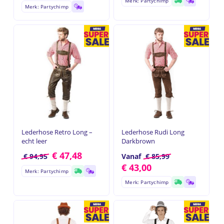
Merk: Partychimp
Merk: Partychimp
Lederhose Retro Long –
Lederhose Rudi Long
echt leer
Darkbrown
€
47,48
€
94,95
Vanaf
€
85,99
€
43,00
Merk: Partychimp
Merk: Partychimp