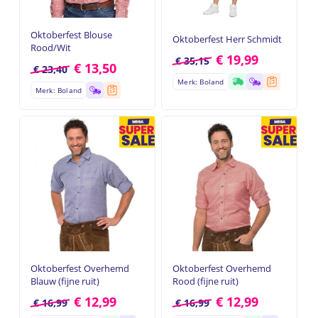
Oktoberfest Blouse
Oktoberfest Herr Schmidt
Rood/Wit
€
19,99
€
35,15
€
13,50
€
23,40
Merk: Boland
Merk: Boland
Oktoberfest Overhemd
Oktoberfest Overhemd
Blauw (fijne ruit)
Rood (fijne ruit)
€
12,99
€
12,99
€
16,99
€
16,99