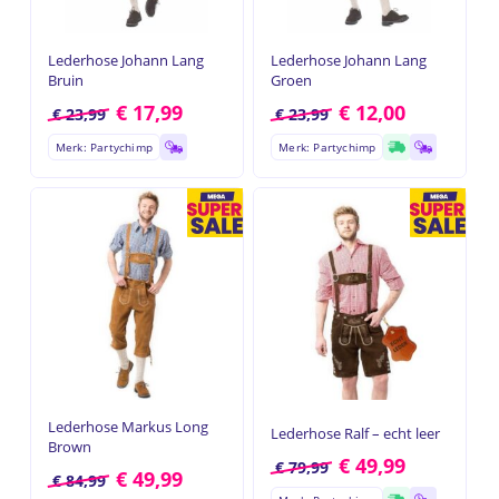
Lederhose Johann Lang
Lederhose Johann Lang
Bruin
Groen
€
17,99
€
12,00
€
23,99
€
23,99
Merk: Partychimp
Merk: Partychimp
Lederhose Markus Long
Lederhose Ralf – echt leer
Brown
€
49,99
€
79,99
€
49,99
€
84,99