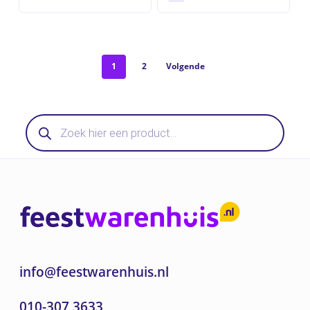
1
2
Volgende
Producten
zoeken
info@feestwarenhuis.nl
010-307 3633