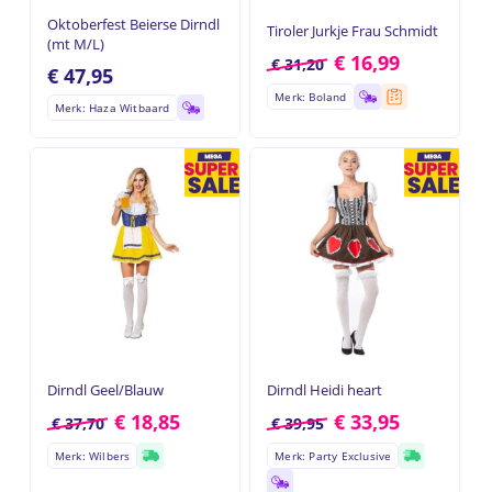
Oktoberfest Beierse Dirndl
Tiroler Jurkje Frau Schmidt
(mt M/L)
€
16,99
€
31,20
€
47,95
Merk: Boland
Merk: Haza Witbaard
Dirndl Geel/Blauw
Dirndl Heidi heart
€
18,85
€
33,95
€
37,70
€
39,95
Merk: Wilbers
Merk: Party Exclusive