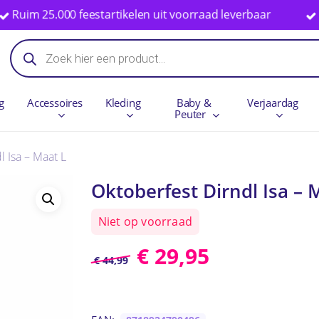
m 25.000 feestartikelen uit voorraad leverbaar
Specia
Winkelwag
Producten
zoeken
g
Accessoires
Kleding
Baby &
Verjaardag
Peuter
l Isa – Maat L
Oktoberfest Dirndl Isa – 
Niet op voorraad
€
29,95
€
44,99