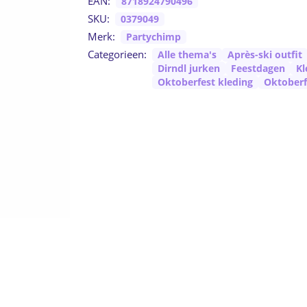
EAN:
8718924790496
SKU:
0379049
Merk:
Partychimp
Categorieen:
Alle thema's
Après-ski outfit
Dirndl jurken
Feestdagen
Kl
Oktoberfest kleding
Oktoberf