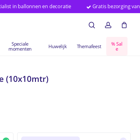
 ballonnen en decoratie
Gratis bezorging vanaf € 75 i
en
Close
search
account
Cart
Speciale
%
S
a
l
Huwelijk
Themafeest
momenten
e
je (10x10mtr)