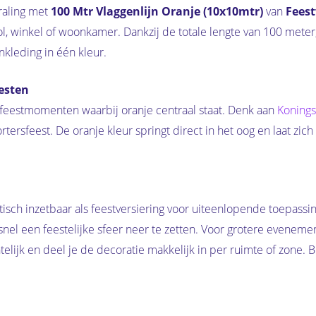
traling met
100 Mtr Vlaggenlijn Oranje (10x10mtr)
van
Fees
hool, winkel of woonkamer. Dankzij de totale lengte van 100 meter
nkleding in één kleur.
esten
 feestmomenten waarbij oranje centraal staat. Denk aan
Konings
rsfeest. De oranje kleur springt direct in het oog en laat zi
tisch inzetbaar als feestversiering voor uiteenlopende toepass
 snel een feestelijke sfeer neer te zetten. Voor grotere evenem
telijk en deel je de decoratie makkelijk in per ruimte of zone.