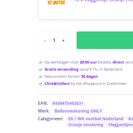
Op werkdagen vóór
20:00 uur
besteld,
direct
verz
Gratis verzending
vanaf € 75,- in Nederland
Retourneren binnen
30 dagen
Click&Collect
bij het afhaalpunt in Zoetermeer
EAN:
8438475492631
Merk:
Ballonnenkoning ONLY
Categorieen:
EK / WK voetbal Nederland
Ko
Oranje versiering
Vlaggenlijn