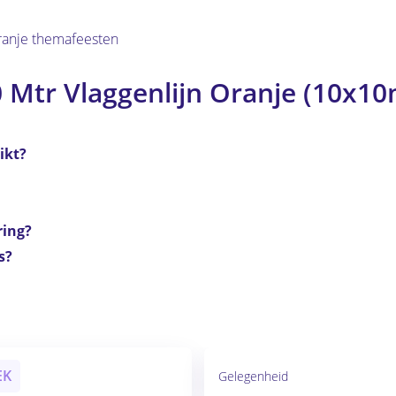
oranje themafeesten
 Mtr Vlaggenlijn Oranje (10x10
ikt?
ring?
s?
EK
Gelegenheid