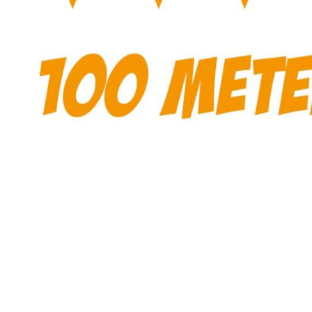
Producten
zoeken
Hit enter 