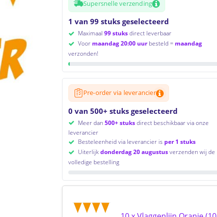
Supersnelle verzending
1 van 99 stuks geselecteerd
Maximaal
99 stuks
direct leverbaar
Voor
maandag 20:00 uur
besteld =
maandag
verzonden!
Pre-order via leverancier
0 van 500+ stuks geselecteerd
Meer dan
500+ stuks
direct beschikbaar via onze
leverancier
Besteleenheid via leverancier is
per 1 stuks
Uiterlijk
donderdag 20 augustus
verzenden wij de
volledige bestelling
to search or ESC to close
10 x Vlaggenlijn Oranje (1