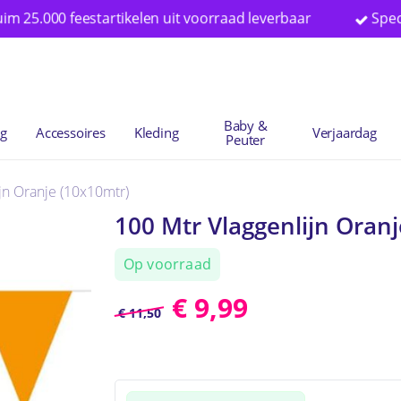
0 feestartikelen uit voorraad leverbaar
Specialist in
Winkelwag
Baby &
ng
Accessoires
Kleding
Verjaardag
Peuter
jn Oranje (10x10mtr)
100 Mtr Vlaggenlijn Oran
Op voorraad
€
9,99
€
11,50