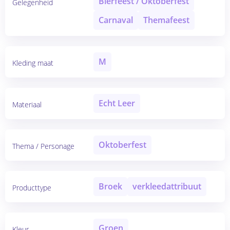
Bierfeest / Oktoberfest
Gelegenheid
Carnaval
Themafeest
M
Kleding maat
Echt Leer
Materiaal
Oktoberfest
Thema / Personage
Broek
verkleedattribuut
Producttype
Groen
Kleur