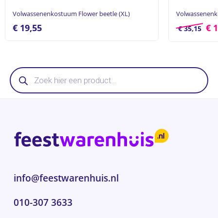
Volwassenenkostuum Flower beetle (XL)
Volwassenenko
€
19,55
€
1
€
35,15
Producten
zoeken
info@feestwarenhuis.nl
010-307 3633