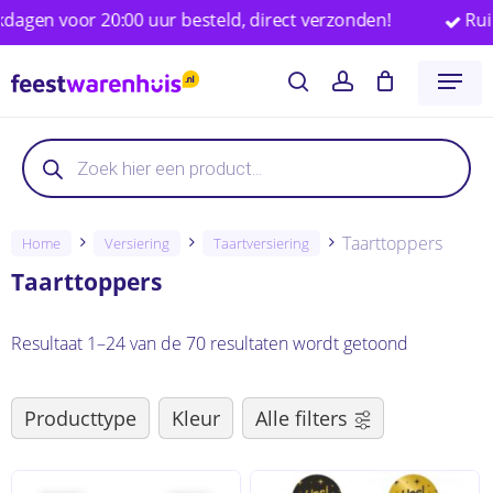
Skip
oor 20:00 uur besteld, direct verzonden!
Ruim 25.00
to
Close
Winkelwagen
Cart
Menu
main
search
account
content
Producten
Producten
zoeken
zoeken
Taarttoppers
Home
Versiering
Taartversiering
Taarttoppers
Resultaat 1–24 van de 70 resultaten wordt getoond
Producttype
Kleur
Alle filters