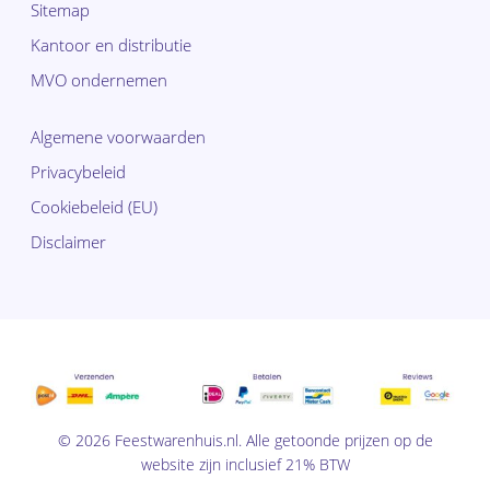
Sitemap
Kantoor en distributie
MVO ondernemen
Algemene voorwaarden
Privacybeleid
Cookiebeleid (EU)
Disclaimer
Subtotaal:
€
0,00
© 2026 Feestwarenhuis.nl. Alle getoonde prijzen op de
Bekijk
website zijn inclusief 21% BTW
winkelwagen
Afrekenen