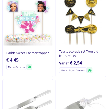
Taartdecoratie set “You did
Barbie Sweet Life taarttopper
it” – 9 stuks
€
4,45
€
2,54
Vanaf
Merk: Amscan
Merk: PaperDreams