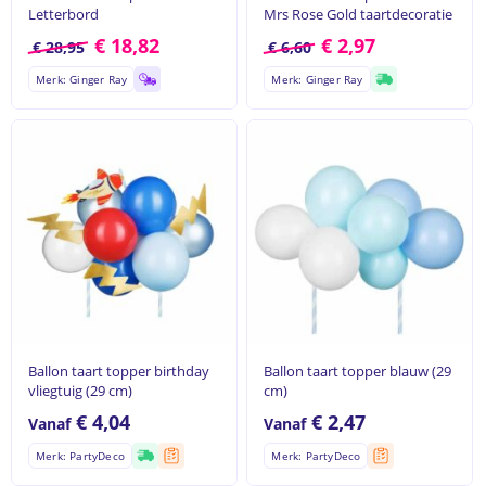
Letterbord
Mrs Rose Gold taartdecoratie
€
18,82
€
2,97
€
28,95
€
6,60
Merk: Ginger Ray
Merk: Ginger Ray
Ballon taart topper birthday
Ballon taart topper blauw (29
vliegtuig (29 cm)
cm)
€
4,04
€
2,47
Vanaf
Vanaf
Merk: PartyDeco
Merk: PartyDeco