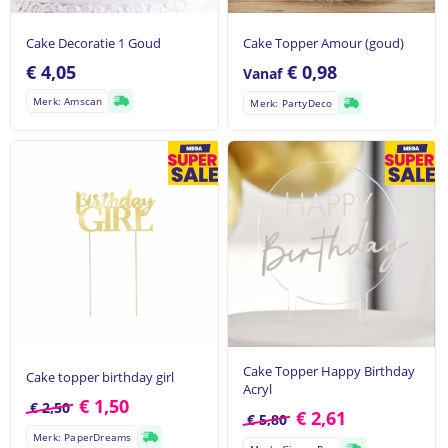
Cake Decoratie 1 Goud
Cake Topper Amour (goud)
€
4,05
€
0,98
Vanaf
Merk: Amscan
Merk: PartyDeco
Cake Topper Happy Birthday
Cake topper birthday girl
Acryl
€
1,50
€
2,50
€
2,61
€
5,80
Merk: PaperDreams