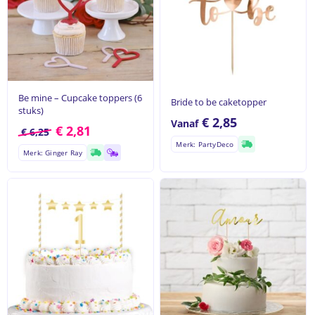
Be mine – Cupcake toppers (6
Bride to be caketopper
stuks)
€
2,85
Vanaf
€
2,81
€
6,25
Merk: PartyDeco
Merk: Ginger Ray