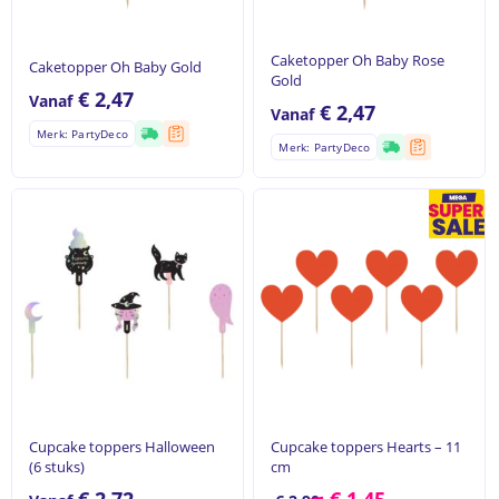
Ga naar winkel
Caketopper Oh Baby Rose
Caketopper Oh Baby Gold
Gold
€
2,47
Vanaf
€
2,47
Vanaf
Merk: PartyDeco
Merk: PartyDeco
Cupcake toppers Halloween
Cupcake toppers Hearts – 11
(6 stuks)
cm
€
2,72
€
1,45