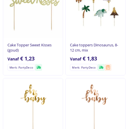
Cake Topper Sweet Kisses
Cake toppers Dinosaurus, 8-
(goud)
12 cm, mix
€
1,23
€
1,83
Vanaf
Vanaf
Merk: PartyDeco
Merk: PartyDeco
Geen producten in de
winkelwagen.