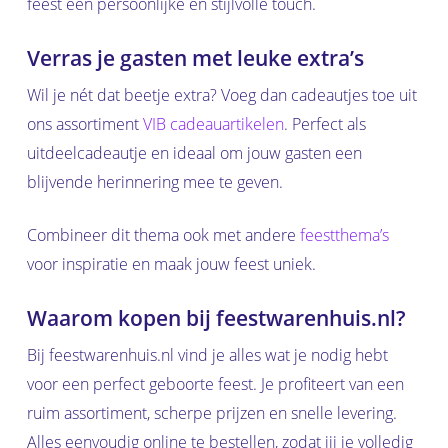
feest een persoonlijke en stijlvolle touch.
Verras je gasten met leuke extra’s
Geen producten in de
Wil je nét dat beetje extra? Voeg dan cadeautjes toe uit
winkelwagen.
ons assortiment
VIB cadeauartikelen
. Perfect als
uitdeelcadeautje en ideaal om jouw gasten een
Go to shop
blijvende herinnering mee te geven.
Combineer dit thema ook met andere
feestthema’s
voor inspiratie en maak jouw feest uniek.
Waarom kopen bij feestwarenhuis.nl?
Bij feestwarenhuis.nl vind je alles wat je nodig hebt
voor een perfect geboorte feest. Je profiteert van een
ruim assortiment, scherpe prijzen en snelle levering.
Alles eenvoudig online te bestellen, zodat jij je volledig