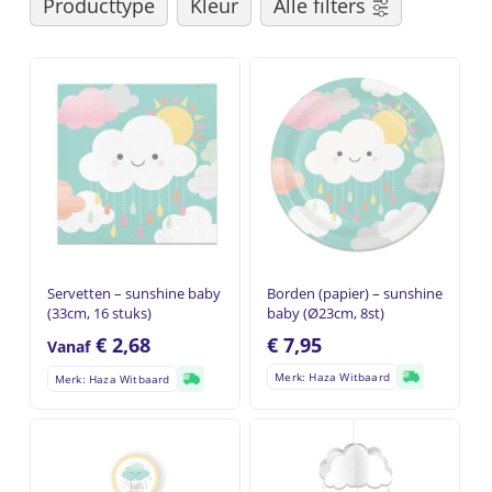
Producttype
Kleur
Alle filters
Servetten – sunshine baby
Borden (papier) – sunshine
(33cm, 16 stuks)
baby (Ø23cm, 8st)
€
2,68
€
7,95
Vanaf
Merk: Haza Witbaard
Merk: Haza Witbaard