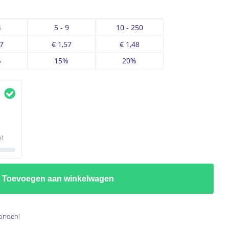
4
5 - 9
10 - 250
7
€
1,57
€
1,48
%
15%
20%
!
Toevoegen aan winkelwagen
onden!