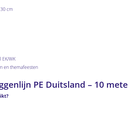
x 30 cm
al EK/WK
en en themafeesten
ggenlijn PE Duitsland – 10 mete
ikt?