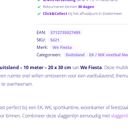
Retourneren binnen
30 dagen
Click&Collect
bij het afhaalpunt in Zoetermeer
EAN:
5712735027409
SKU:
5621
Merk:
We Fiesta
Categorieen:
Duitsland
EK / WK voetbal Ne
uitsland – 10 meter – 20 x 30 cm
van
We Fiesta
. Deze multik
 een ruimte snel willen omtoveren voor een voetbalavond, thema
 te overheersen.
st perfect bij een EK, WK, sportkantine, woonkamer of feestzaal
 voor binnen. Combineer deze vlaggenlijn eenvoudig met
vlaggenl