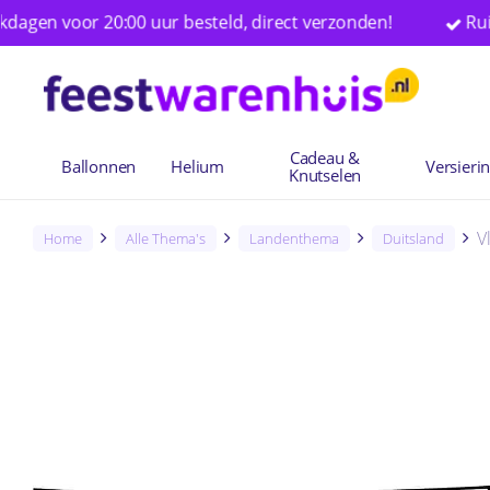
Skip
oor 20:00 uur besteld, direct verzonden!
Ruim 25.000
to
main
content
Cadeau &
Ballonnen
Helium
Versieri
Knutselen
V
Home
Alle Thema's
Landenthema
Duitsland