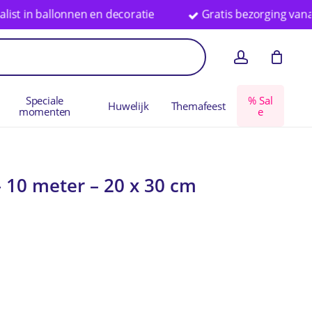
 ballonnen en decoratie
Gratis bezorging vanaf € 75 i
en
Close
account
Cart
Speciale
%
S
a
l
Huwelijk
Themafeest
momenten
e
– 10 meter – 20 x 30 cm