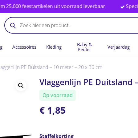
 feestartikelen uit voorraad leverbaar
Specialist in
Winkelwag
Producten
zoeken
Baby &
ng
Accessoires
Kleding
Verjaardag
Peuter
laggenlijn PE Duitsland – 10 meter – 20 x 30 cm
Vlaggenlijn PE Duitsland 
Op voorraad
€
1,85
Staffelkorting