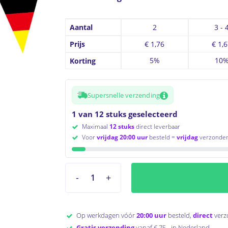
Aantal
2
3 - 
Prijs
€
1,76
€
1,6
5%
10
Korting
Supersnelle verzending
1 van 12 stuks geselecteerd
Maximaal
12 stuks
direct leverbaar
Voor
vrijdag 20:00 uur
besteld =
vrijdag
verzonden
Op werkdagen vóór
20:00 uur
besteld,
direct
verz
Gratis verzending
vanaf € 75,- in Nederland