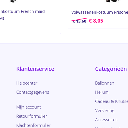
enkostuum French maid
Volwassenenkostuum Prisoner
(M)
€
8,05
€
15,60
Klantenservice
Categorieën
Helpcenter
Ballonnen
Contactgegevens
Helium
Cadeau & Knutse
Mijn account
Versiering
Retourformulier
Accessoires
Klachtenformulier