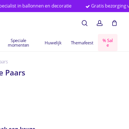
ist in ballonnen en decoratie
Gratis bezorging vanaf €
en
Close
search
account
Cart
Speciale
%
S
a
l
Huwelijk
Themafeest
momenten
e
aars
e Paars