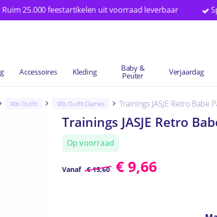
25.000 feestartikelen uit voorraad leverbaar
Special
Winkelwag
Baby &
ng
Accessoires
Kleding
Verjaardag
Peuter
Trainings JASJE Retro Babe P
90s Outfit
90s Outfit Dames
Trainings JASJE Retro Bab
Op voorraad
€
9,66
Vanaf
€
15,60