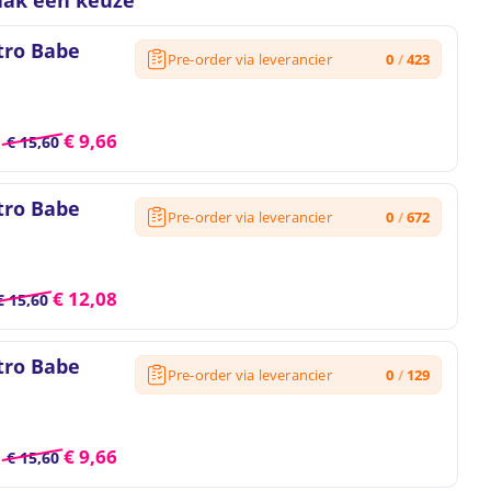
ak een keuze
tro Babe
Pre-order via leverancier
0
/
423
€
9,66
€
15,60
tro Babe
Pre-order via leverancier
0
/
672
€
12,08
€
15,60
tro Babe
Pre-order via leverancier
0
/
129
€
9,66
€
15,60