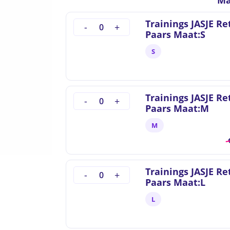
Ma
Trainings JASJE Re
Paars Maat:S
S
to search or ESC to close
Trainings JASJE Re
Paars Maat:M
M
Trainings JASJE Re
Paars Maat:L
L