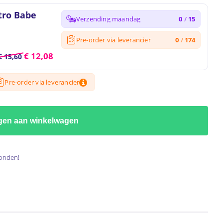
tro Babe
Verzending maandag
0
/
15
Pre-order via leverancier
0
/
174
€
12,08
€
15,60
Pre-order via leverancier
gen aan winkelwagen
onden!