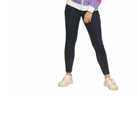
Producten
zoeken
Hit enter 