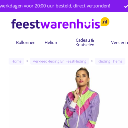
Skip
gen voor 20:00 uur besteld, direct verzonden!
Ruim 
to
main
content
Cadeau &
Ballonnen
Helium
Versieri
Knutselen
Home
Verkleedkleding En Feestkleding
Kleding Thema