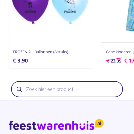
FROZEN 2 – Ballonnen (8 stuks)
Cape kinderen I
€
3,90
€
17
€
23,35
Producten
zoeken