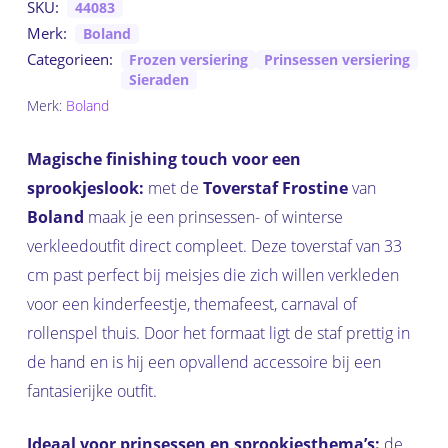
SKU:
44083
Merk:
Boland
Categorieen:
Frozen versiering
Prinsessen versiering
Sieraden
Merk:
Boland
Magische finishing touch voor een
sprookjeslook:
met de
Toverstaf Frostine
van
Boland
maak je een prinsessen- of winterse
verkleedoutfit direct compleet. Deze toverstaf van 33
cm past perfect bij meisjes die zich willen verkleden
voor een kinderfeestje, themafeest, carnaval of
rollenspel thuis. Door het formaat ligt de staf prettig in
de hand en is hij een opvallend accessoire bij een
fantasierijke outfit.
Ideaal voor prinsessen en sprookjesthema’s:
de