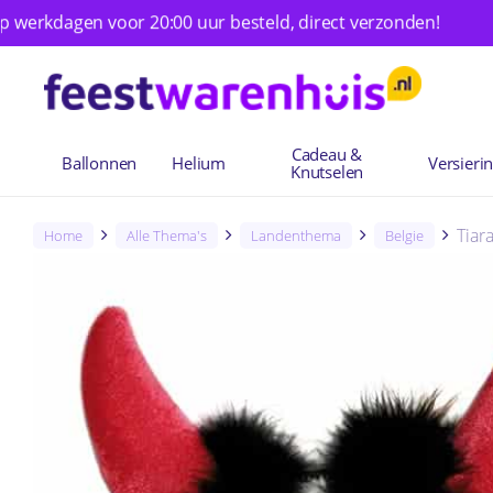
Skip
dagen voor 20:00 uur besteld, direct verzonden!
Rui
to
main
content
Cadeau &
Ballonnen
Helium
Versieri
Knutselen
Tiar
Home
Alle Thema's
Landenthema
Belgie