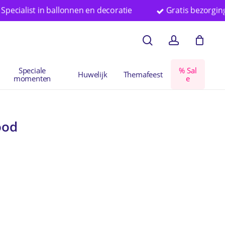
list in ballonnen en decoratie
Gratis bezorging vanaf
en
Close
search
account
Cart
Speciale
%
S
a
l
Huwelijk
Themafeest
momenten
e
ood