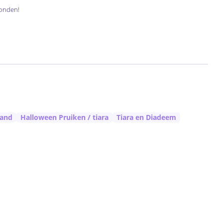
onden!
land
Halloween Pruiken / tiara
Tiara en Diadeem