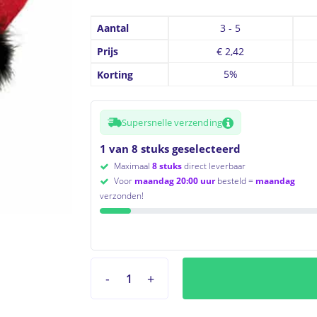
Aantal
3 - 5
Prijs
€
2,42
5%
Korting
to search or ESC to close
Supersnelle verzending
1 van 8 stuks geselecteerd
Maximaal
8 stuks
direct leverbaar
Voor
maandag 20:00 uur
besteld =
maandag
verzonden!