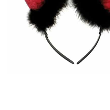
Producten
zoeken
Hit enter 