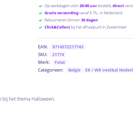
Op werkdagen vóór
20:00 uur
besteld,
direct
verz
Gratis verzending
vanaf € 75,- in Nederland
Retourneren binnen
30 dagen
Click&Collect
bij het afhaalpunt in Zoetermeer
EAN:
8714572217743
SKU:
21774
Merk:
Folat
Categorieen:
Belgie
EK / WK voetbal Neder
n bij het thema Halloween.