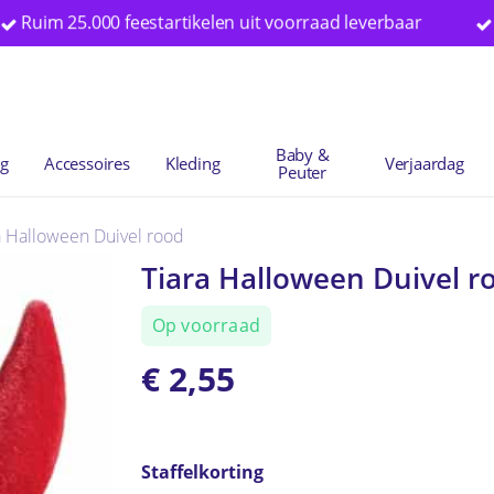
m 25.000 feestartikelen uit voorraad leverbaar
Specia
Winkelwag
Baby &
ng
Accessoires
Kleding
Verjaardag
Peuter
a Halloween Duivel rood
Tiara Halloween Duivel r
Op voorraad
€
2,55
Staffelkorting