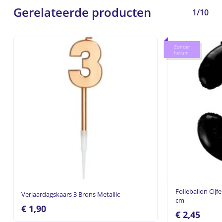
Gerelateerde producten
1/10
Zonder
helium
Folieballon Cijf
Verjaardagskaars 3 Brons Metallic
cm
€
1,90
€
2,45