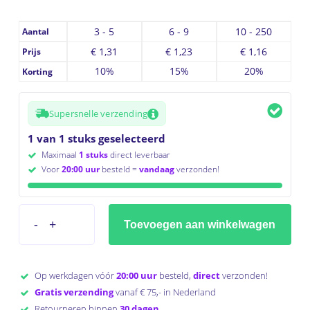
3 - 5
6 - 9
10 - 250
Aantal
€
1,31
€
1,23
€
1,16
Prijs
10%
15%
20%
Korting
Supersnelle verzending
1 van 1 stuks geselecteerd
Maximaal
1 stuks
direct leverbaar
Voor
20:00 uur
besteld =
vandaag
verzonden!
Toevoegen aan winkelwagen
Op werkdagen vóór
20:00 uur
besteld,
direct
verzonden!
Gratis verzending
vanaf € 75,- in Nederland
Retourneren binnen
30 dagen