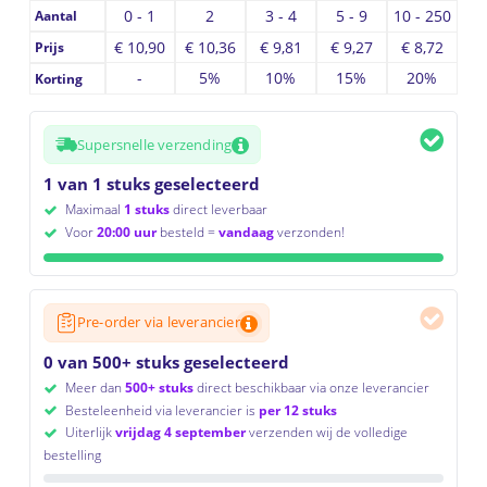
0 - 1
2
3 - 4
5 - 9
10 - 250
Aantal
€
10,90
€
10,36
€
9,81
€
9,27
€
8,72
Prijs
-
5%
10%
15%
20%
Korting
Supersnelle verzending
1 van 1 stuks geselecteerd
Maximaal
1 stuks
direct leverbaar
Voor
20:00 uur
besteld =
vandaag
verzonden!
Pre-order via leverancier
0 van 500+ stuks geselecteerd
Meer dan
500+ stuks
direct beschikbaar via onze leverancier
Besteleenheid via leverancier is
per 12 stuks
Uiterlijk
vrijdag 4 september
verzenden wij de volledige
bestelling