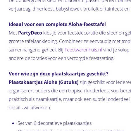
De donkergroene kleur en bladvorm passen perfect binnen
verjaardag, dinerfeest, babyshower, bruiloft of tuinfeest en 
Ideaal voor een complete Aloha-feesttafel
Met
PartyDeco
kies je voor feestdecoratie die sfeer en g
grotere tafelaankleding. Combineer ze eenvoudig met trop
samenhangend geheel. Bij
Feestwarenhuis.nl
vind je volop
andere decoraties voor een verzorgde feestsetting.
Voor wie zijn deze plaatskaartjes geschikt?
Plaatskaartjes Aloha (6 stuks)
zijn geschikt voor iedere
organiseren, ouders die een tropisch kinderfeest voorbereid
praktisch als naamkaartje, maar ook een subtiel onderdeel
details wil afwerken.
Set van 6 decoratieve plaatskaartjes