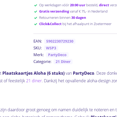
Op werkdagen vóór
20:00 uur
besteld,
direct
verz
Gratis verzending
vanaf € 75,- in Nederland
Retourneren binnen
30 dagen
Click&Collect
bij het afhaalpunt in Zoetermeer
EAN:
5902230729230
SKU:
WSP3
Merk:
PartyDeco
Categorie:
21 Diner
et
Plaatskaartjes Aloha (6 stuks)
van
PartyDeco
. Deze donke
t of feestelijk
21 diner
. Dankzij het opvallende aloha-design zor
 zijn daardoor groot genoeg om namen duidelijk te noteren en 