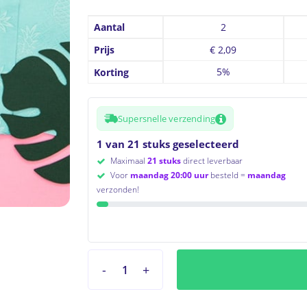
Aantal
2
Prijs
€
2,09
5%
Korting
Supersnelle verzending
1 van 21 stuks geselecteerd
Maximaal
21 stuks
direct leverbaar
Voor
maandag 20:00 uur
besteld =
maandag
verzonden!
to search or ESC to close