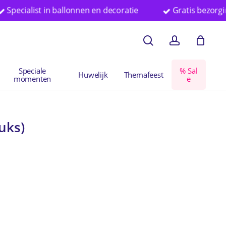
ist in ballonnen en decoratie
Gratis bezorging vanaf 
en
Close
search
account
Cart
Speciale
%
S
a
l
Huwelijk
Themafeest
momenten
e
uks)