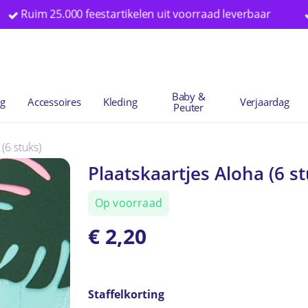
 25.000 feestartikelen uit voorraad leverbaar
Special
Winkelwag
Baby &
ng
Accessoires
Kleding
Verjaardag
Peuter
(6 stuks)
Plaatskaartjes Aloha (6 st
Op voorraad
€
2,20
Staffelkorting