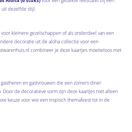
es Aloha (6 stuks)
voor een gedekte feesttafel bij een
it dezelfde stijl.
al voor kleinere gezelschappen of als onderdeel van een
dere decoratie uit de aloha-collectie voor een
estwarenhuis.nl combineer je deze kaartjes moeiteloos met
an gastheren en gastvrouwen die een zomers diner
. Door de decoratieve vorm zijn deze kaartjes niet alleen
oie keuze voor wie een tropisch themafeest tot in de