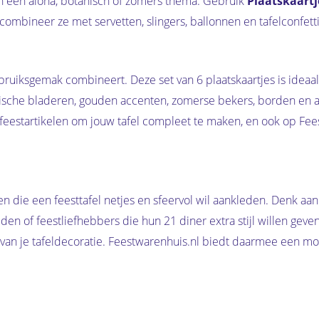
 een aloha, botanisch of zomers thema. Gebruik
Plaatskaartj
combineer ze met servetten, slingers, ballonnen en tafelconfetti u
ebruiksgemak combineert. Deze set van 6 plaatskaartjes is idea
ische bladeren, gouden accenten, zomerse bekers, borden en an
 feestartikelen om jouw tafel compleet te maken, en ook op Fe
en die een feesttafel netjes en sfeervol wil aankleden. Denk a
en of feestliefhebbers die hun 21 diner extra stijl willen geven
 van je tafeldecoratie. Feestwarenhuis.nl biedt daarmee een mo