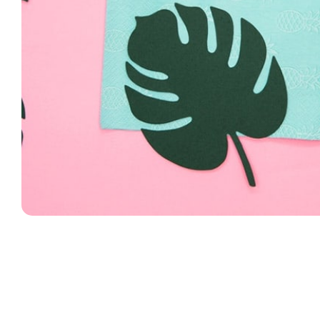
Producten
zoeken
Hit enter 