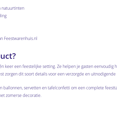
 natuurtinten
ding
an Feestwarenhuis.nl
uct?
n keer een feestelijke setting. Ze helpen je gasten eenvoudig h
est zorgen dit soort details voor een verzorgde en uitnodigende u
ballonnen, servetten en tafelconfetti om een complete feesttaf
met zomerse decoratie.