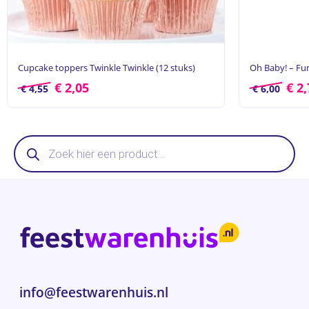
Cupcake toppers Twinkle Twinkle (12 stuks)
Oh Baby! – Fun
€
2,05
€
2,
€
4,55
€
6,00
Producten
zoeken
info@feestwarenhuis.nl