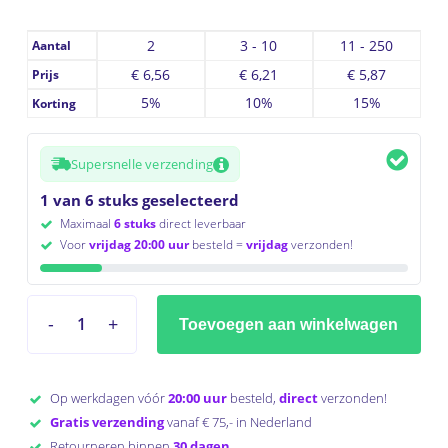
2
3 - 10
11 - 250
Aantal
€
6,56
€
6,21
€
5,87
Prijs
5%
10%
15%
Korting
Supersnelle verzending
1 van 6 stuks geselecteerd
Maximaal
6 stuks
direct leverbaar
Voor
vrijdag 20:00 uur
besteld =
vrijdag
verzonden!
Toevoegen aan winkelwagen
Op werkdagen vóór
20:00 uur
besteld,
direct
verzonden!
Gratis verzending
vanaf € 75,- in Nederland
Retourneren binnen
30 dagen