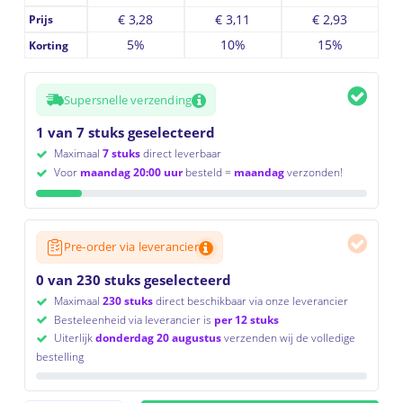
€
3,28
€
3,11
€
2,93
Prijs
5%
10%
15%
Korting
Supersnelle verzending
1 van 7 stuks geselecteerd
Maximaal
7 stuks
direct leverbaar
Voor
maandag 20:00 uur
besteld =
maandag
verzonden!
Pre-order via leverancier
0 van 230 stuks geselecteerd
Maximaal
230 stuks
direct beschikbaar via onze leverancier
Besteleenheid via leverancier is
per 12 stuks
Uiterlijk
donderdag 20 augustus
verzenden wij de volledige
bestelling