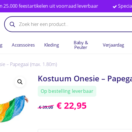
eestartikelen uit voorraad leverbaar
Specialist in ba
Winkelwag
Producten
zoeken
Baby &
ng
Accessoires
Kleding
Verjaardag
Peuter
ie – Papegaai (max. 1.80m)
Kostuum Onesie – Papega
Op bestelling leverbaar
€
22,95
€
39,00