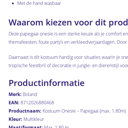
Met de hand wasbaar
Waarom kiezen voor dit prod
Deze papegaai onesie is een sterke keuze als je comfort e
themafeesten, foute party’s en verkleedverjaardagen. Door d
Daarnaast is dit kostuum handig voor situaties waarin je s
tropische feestbril of decoratie in jungle- en dierenstijl 
Productinformatie
Merk:
Boland
EAN:
8712026880468
Productnaam:
Kostuum Onesie – Papegaai (max. 1.80m)
Kleur:
Multikleur
Maat/formaat:
Max. 1.80 m