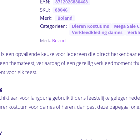
EAN:
8712026880468
SKU:
88046
Merk:
Boland
Categorieen:
Dieren Kostuums
Mega Sale C
Verkleedkleding dames
Verkl
Merk:
Boland
is een opvallende keuze voor iedereen die direct herkenbaar e
, een themafeest, verjaardag of een gezellig verkleedmoment thu
nt voor elk feest.
g
hikt aan voor langdurig gebruik tijdens feestelijke gelegenheden
k dierenkostuum voor dames of heren, dan past deze papegaai on
y