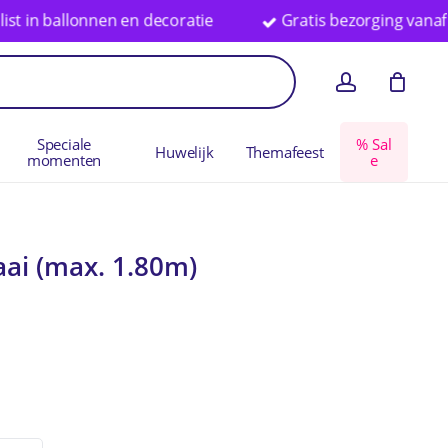
llonnen en decoratie
Gratis bezorging vanaf € 75 in N
en
Close
account
Cart
Speciale
%
S
a
l
Huwelijk
Themafeest
momenten
e
ai (max. 1.80m)