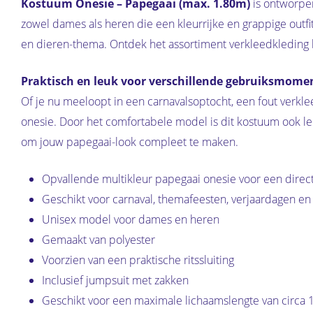
Kostuum Onesie – Papegaai (max. 1.80m)
is ontworpen
zowel dames als heren die een kleurrijke en grappige outf
en dieren-thema. Ontdek het assortiment verkleedkleding 
Praktisch en leuk voor verschillende gebruiksmome
Of je nu meeloopt in een carnavalsoptocht, een fout verkle
onesie. Door het comfortabele model is dit kostuum ook leu
om jouw papegaai-look compleet te maken.
Opvallende multikleur papegaai onesie voor een direct 
Geschikt voor carnaval, themafeesten, verjaardagen en
Unisex model voor dames en heren
Gemaakt van polyester
Voorzien van een praktische ritssluiting
Inclusief jumpsuit met zakken
Geschikt voor een maximale lichaamslengte van circa 