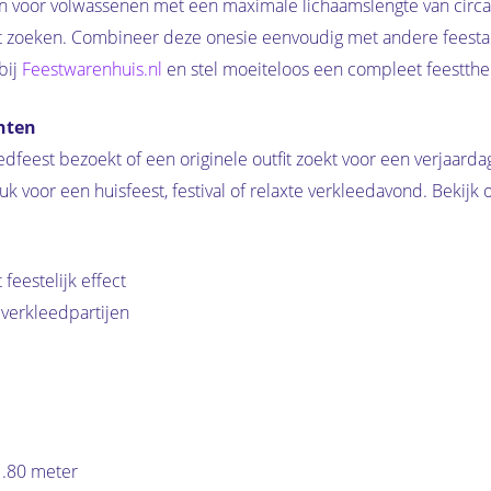
 voor volwassenen met een maximale lichaamslengte van circa 
it zoeken. Combineer deze onesie eenvoudig met andere feestart
bij
Feestwarenhuis.nl
en stel moeiteloos een compleet feestth
nten
edfeest bezoekt of een originele outfit zoekt voor een verjaard
k voor een huisfeest, festival of relaxte verkleedavond. Bekij
feestelijk effect
 verkleedpartijen
1.80 meter