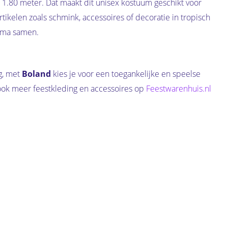
1.80 meter. Dat maakt dit unisex kostuum geschikt voor
ikelen zoals schmink, accessoires of decoratie in tropisch
ema samen.
ag, met
Boland
kies je voor een toegankelijke en speelse
k ook meer feestkleding en accessoires op
Feestwarenhuis.nl