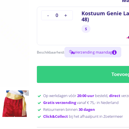
Ma
Kostuum Genie Lam
48)
S
Verzending maandag
Beschikbaarheid:
to search or ESC to close
Toevoe
Op werkdagen vóór
20:00 uur
besteld,
direct
verz
Gratis verzending
vanaf € 75,- in Nederland
Retourneren binnen
30 dagen
Click&Collect
bij het afhaalpunt in Zoetermeer