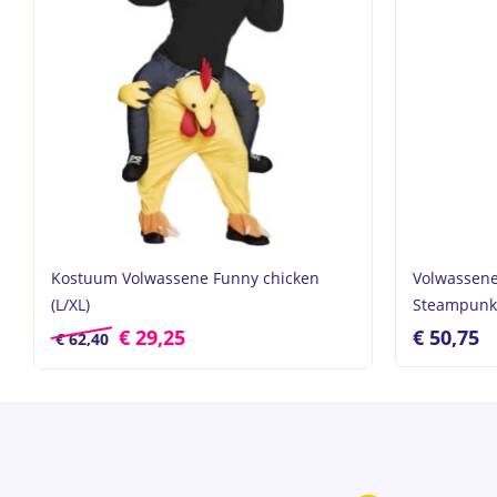
Kostuum Volwassene Funny chicken
Volwassen
(L/XL)
Steampunk 
€
29,25
€
50,75
€
62,40