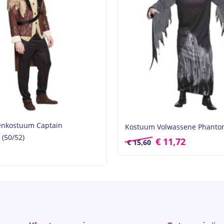
enkostuum Captain
Kostuum Volwassene Phantom
(50/52)
€
11,72
€
15,60