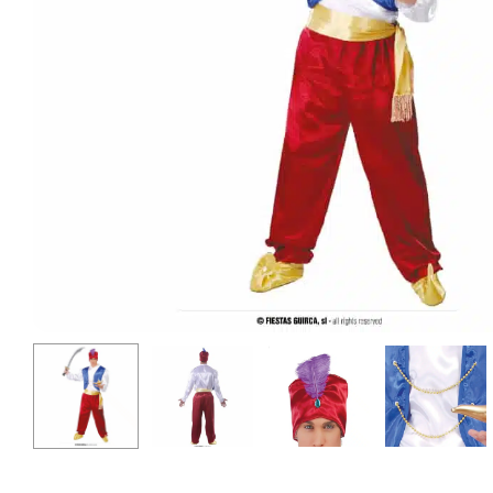
Producten
zoeken
Hit enter 