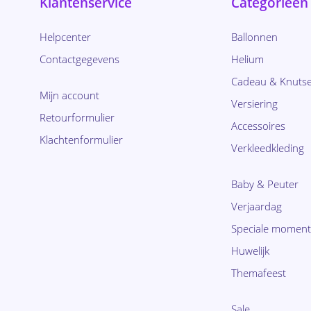
Klantenservice
Categorieën
Helpcenter
Ballonnen
Contactgegevens
Helium
Cadeau & Knutse
Mijn account
Versiering
Retourformulier
Accessoires
Klachtenformulier
Verkleedkleding
Baby & Peuter
Verjaardag
Speciale momen
Huwelijk
Themafeest
Sale