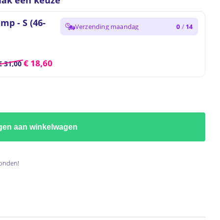
ak een keuze
p - S (46-
Verzending maandag
0
/
14
€
18,60
€
31,00
gen aan winkelwagen
onden!