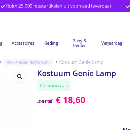
m 25.000 feestartikelen uit voorraad leverbaar
Specia
Winkelwag
Baby &
ng
Accessoires
Kleding
Verjaardag
Peuter
Kostuum Genie Lamp
1001 Arabian Nights Outfit
Kostuum Genie Lamp
Op voorraad
€
18,60
€
31,00