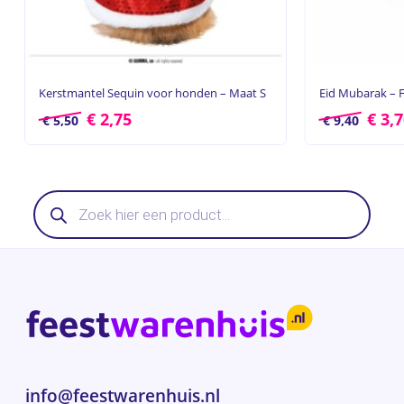
Kerstmantel Sequin voor honden – Maat S
Eid Mubarak – 
€
2,75
€
3,7
€
5,50
€
9,40
Producten
zoeken
info@feestwarenhuis.nl