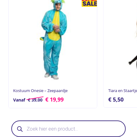
Kostuum Onesie – Zeepaardje
Tiara en Staartj
€
19,99
€
5,50
Vanaf
€
39,00
Producten
zoeken