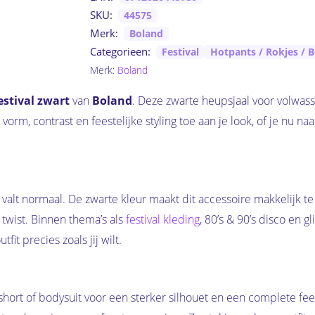
SKU:
44575
Merk:
Boland
Categorieen:
Festival
Hotpants / Rokjes / 
Merk:
Boland
estival zwart
van
Boland
. Deze zwarte heupsjaal voor volwass
vorm, contrast en feestelijke styling toe aan je look, of je nu n
valt normaal. De zwarte kleur maakt dit accessoire makkelijk t
 twist. Binnen thema’s als
festival kleding
, 80’s & 90’s disco en 
fit precies zoals jij wilt.
 short of bodysuit voor een sterker silhouet en een complete fee