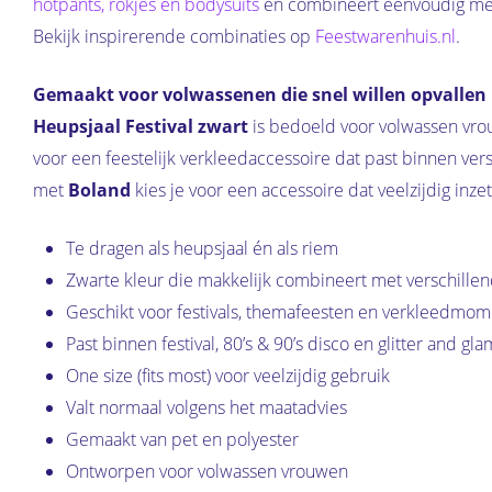
hotpants, rokjes en bodysuits
en combineert eenvoudig m
Bekijk inspirerende combinaties op
Feestwarenhuis.nl
.
Gemaakt voor volwassenen die snel willen opvallen
Heupsjaal Festival zwart
is bedoeld voor volwassen vrouw
voor een feestelijk verkleedaccessoire dat past binnen versc
met
Boland
kies je voor een accessoire dat veelzijdig inz
Te dragen als heupsjaal én als riem
Zwarte kleur die makkelijk combineert met verschillend
Geschikt voor festivals, themafeesten en verkleedmo
Past binnen festival, 80’s & 90’s disco en glitter and gl
One size (fits most) voor veelzijdig gebruik
Valt normaal volgens het maatadvies
Gemaakt van pet en polyester
Ontworpen voor volwassen vrouwen