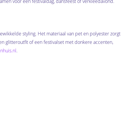
 samen voor een festivaldag, dansfeest of verkleedavond.
wikkelde styling. Het materiaal van pet en polyester zorgt
n glitteroutfit of een festivalset met donkere accenten,
nhuis.nl
.