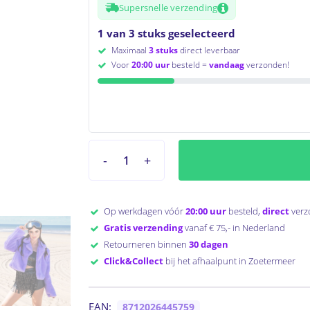
Supersnelle verzending
1 van 3 stuks geselecteerd
Maximaal
3 stuks
direct leverbaar
Voor
20:00 uur
besteld =
vandaag
verzonden!
Op werkdagen vóór
20:00 uur
besteld,
direct
verz
Gratis verzending
vanaf € 75,- in Nederland
Retourneren binnen
30 dagen
to search or ESC to close
Click&Collect
bij het afhaalpunt in Zoetermeer
EAN:
8712026445759