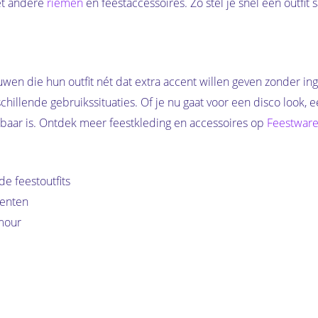
et andere
riemen
en feestaccessoires. Zo stel je snel een outfit
en die hun outfit nét dat extra accent willen geven zonder inge
hillende gebruikssituaties. Of je nu gaat voor een disco look, ee
etbaar is. Ontdek meer feestkleding en accessoires op
Feestware
e feestoutfits
menten
amour