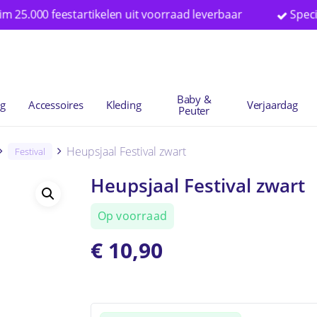
feestartikelen uit voorraad leverbaar
Specialist in 
Winkelwag
Baby &
ng
Accessoires
Kleding
Verjaardag
Peuter
Heupsjaal Festival zwart
Festival
Heupsjaal Festival zwart
Op voorraad
€
10,90