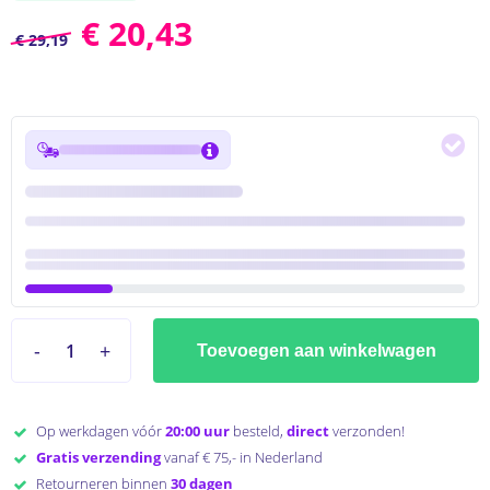
€
20,43
€
29,19
Verzending maandag
1 van 5 stuks geselecteerd
Maximaal
5 stuks
beschikbaar via ons magazijn
Voor
23:59 uur
besteld =
morgen
verzonden!
Toevoegen aan winkelwagen
Op werkdagen vóór
20:00 uur
besteld,
direct
verzonden!
Gratis verzending
vanaf € 75,- in Nederland
Retourneren binnen
30 dagen