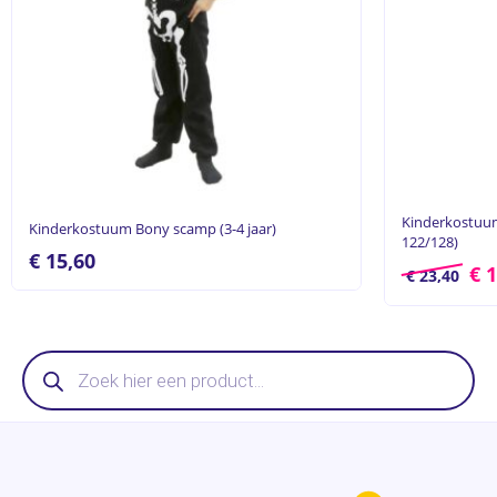
Kinderkostuum 
Kinderkostuum Bony scamp (3-4 jaar)
122/128)
€
15,60
€
1
€
23,40
Producten
zoeken