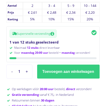
2
3 - 4
5 - 9
10 - 144
Aantal
€
2,61
€
2,48
€
2,34
€
2,20
Prijs
5%
10%
15%
20%
Korting
Supersnelle verzending
1 van 12 stuks geselecteerd
Maximaal
12 stuks
direct leverbaar
Voor
maandag 20:00 uur
besteld =
maandag
verzonden!
Toevoegen aan winkelwagen
Op werkdagen vóór
20:00 uur
besteld,
direct
verzonden!
Gratis verzending
vanaf € 75,- in Nederland
Retourneren binnen
30 dagen
Click&Collect
bij het afhaalpunt in Zoetermeer