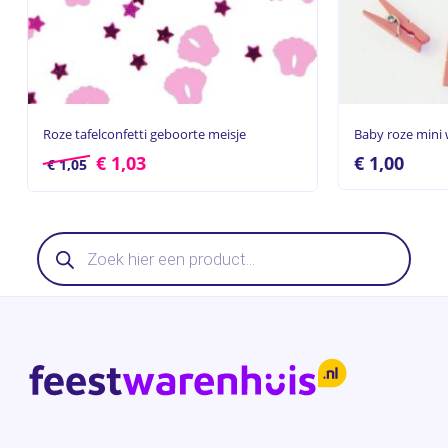
Roze tafelconfetti geboorte meisje
Baby roze mini 
€
1,03
€
1,00
€
1,05
Producten
zoeken