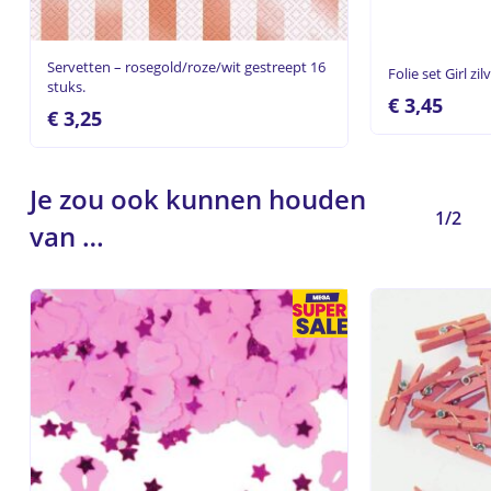
Servetten – rosegold/roze/wit gestreept 16
Folie set Girl zil
stuks.
€
3,45
€
3,25
Je zou ook kunnen houden
1/2
van …