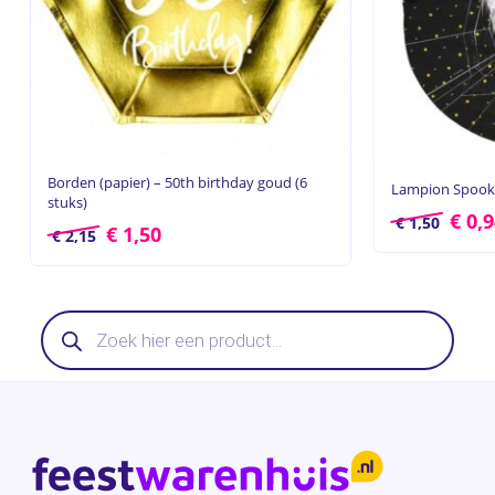
Borden (papier) – 50th birthday goud (6
Lampion Spook
stuks)
€
0,9
€
1,50
€
1,50
€
2,15
Producten
zoeken