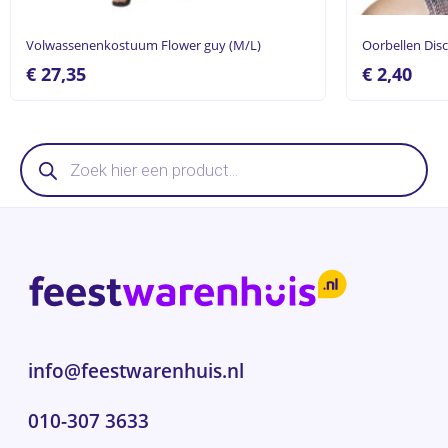
Volwassenenkostuum Flower guy (M/L)
Oorbellen Dis
€
27,35
€
2,40
Producten
zoeken
info@feestwarenhuis.nl
010-307 3633