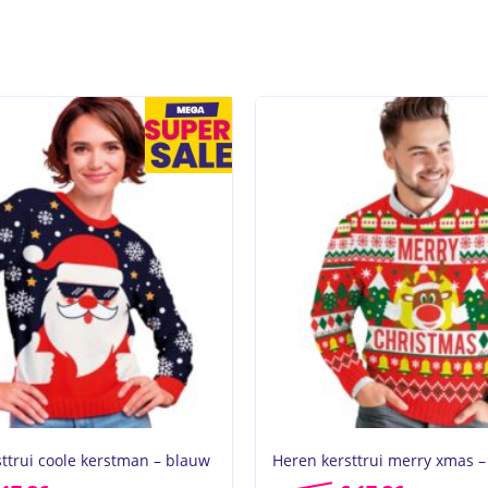
ttrui coole kerstman – blauw
Heren kersttrui merry xmas –