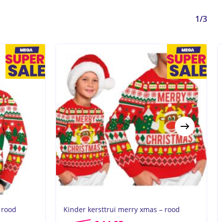
1/3
 rood
Kinder kersttrui merry xmas – rood