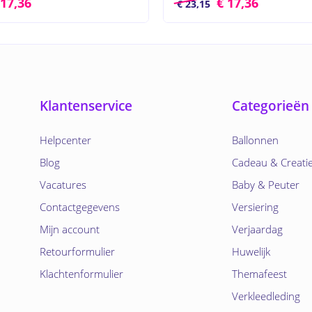
17,36
€
17,36
€
23,15
Klantenservice
Categorieën
Helpcenter
Ballonnen
Blog
Cadeau & Creati
Vacatures
Baby & Peuter
Contactgegevens
Versiering
Mijn account
Verjaardag
Retourformulier
Huwelijk
Klachtenformulier
Themafeest
Verkleedleding