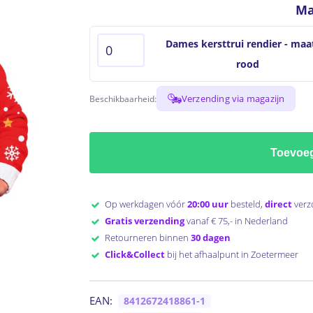
Ma
Dames kersttrui rendier - maat
rood
Verzending via magazijn
Beschikbaarheid:
Toevoe
Op werkdagen vóór
20:00 uur
besteld,
direct
verz
Gratis verzending
vanaf € 75,- in Nederland
Retourneren binnen
30 dagen
Click&Collect
bij het afhaalpunt in Zoetermeer
EAN:
8412672418861-1