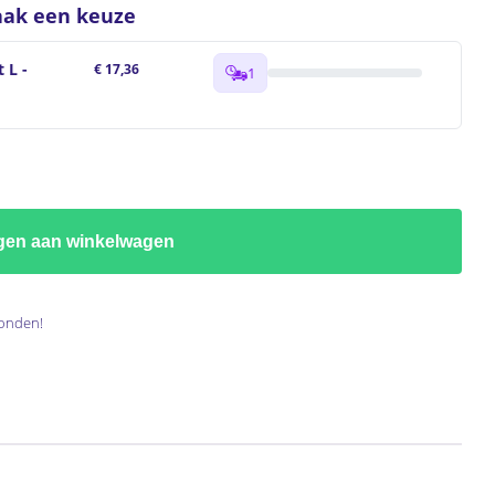
ak een keuze
 L -
€ 17,36
1
gen aan winkelwagen
onden!