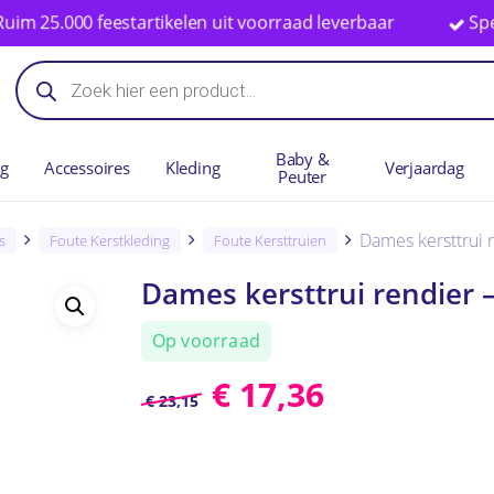
000 feestartikelen uit voorraad leverbaar
Specialist
Winkelwag
Producten
zoeken
Baby &
ng
Accessoires
Kleding
Verjaardag
Peuter
Dames kersttrui 
s
Foute Kerstkleding
Foute Kersttruien
Dames kersttrui rendier 
Op voorraad
€
17,36
€
23,15