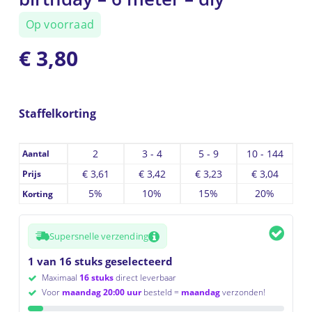
Op voorraad
€
3,80
Staffelkorting
2
3 - 4
5 - 9
10 - 144
Aantal
€
3,61
€
3,42
€
3,23
€
3,04
Prijs
5%
10%
15%
20%
Korting
Supersnelle verzending
1 van 16 stuks geselecteerd
Maximaal
16 stuks
direct leverbaar
Voor
maandag 20:00 uur
besteld =
maandag
verzonden!