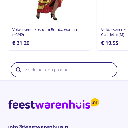
Volwassenenkostuum Rumba woman
Volwassenenko
(40/42)
Claudette (M)
€
31,20
€
19,55
Producten
zoeken
info@feestwarenhuis.nl