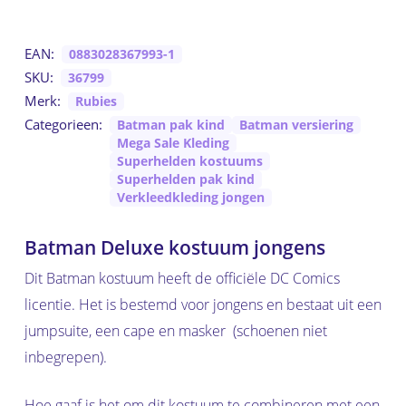
EAN:
0883028367993-1
SKU:
36799
Merk:
Rubies
Categorieen:
Batman pak kind
Batman versiering
Mega Sale Kleding
Superhelden kostuums
Superhelden pak kind
Verkleedkleding jongen
Batman Deluxe kostuum jongens
Dit Batman kostuum heeft de officiële DC Comics
licentie. Het is bestemd voor jongens en bestaat uit een
jumpsuite, een cape en masker (schoenen niet
inbegrepen).
Hoe gaaf is het om dit kostuum te combineren met een