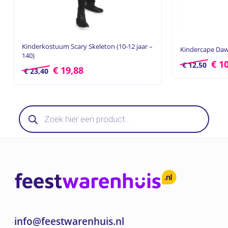
Kinderkostuum Scary Skeleton (10-12 jaar –
Kindercape Daw
140)
€
10
€
12,50
€
19,88
€
23,40
Producten
zoeken
info@feestwarenhuis.nl