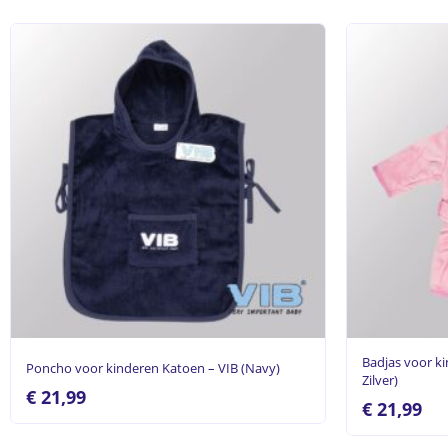
Badjas voor k
Poncho voor kinderen Katoen – VIB (Navy)
Zilver)
€
21,99
€
21,99