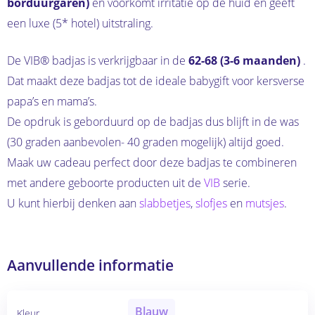
borduurgaren)
en voorkomt irritatie op de huid en geeft
een luxe (5* hotel) uitstraling.
De VIB® badjas is verkrijgbaar in de
62-68 (3-6 maanden)
.
Dat maakt deze badjas tot de ideale babygift voor kersverse
papa’s en mama’s.
De opdruk is geborduurd op de badjas dus blijft in de was
(30 graden aanbevolen- 40 graden mogelijk) altijd goed.
Maak uw cadeau perfect door deze badjas te combineren
met andere geboorte producten uit de
VIB
serie.
U kunt hierbij denken aan
slabbetjes
,
slofjes
en
mutsjes
.
Aanvullende informatie
Blauw
Kleur