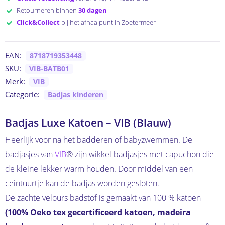
Retourneren binnen
30 dagen
Click&Collect
bij het afhaalpunt in Zoetermeer
EAN:
8718719353448
SKU:
VIB-BATB01
Merk:
VIB
Categorie:
Badjas kinderen
Badjas Luxe Katoen – VIB (Blauw)
Heerlijk voor na het badderen of babyzwemmen. De
badjasjes van
VIB
® zijn wikkel badjasjes met capuchon die
de kleine lekker warm houden. Door middel van een
ceintuurtje kan de badjas worden gesloten.
De zachte velours badstof is gemaakt van 100 % katoen
(100% Oeko tex gecertificeerd katoen, madeira