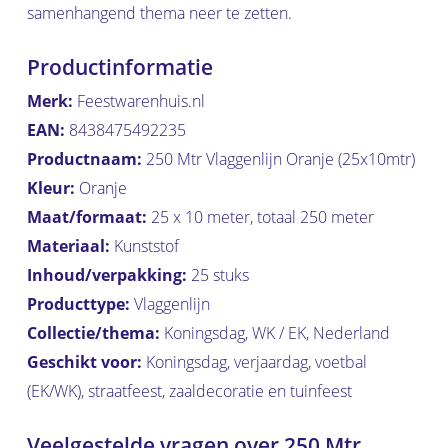
samenhangend thema neer te zetten.
Productinformatie
Merk:
Feestwarenhuis.nl
EAN:
8438475492235
Productnaam:
250 Mtr Vlaggenlijn Oranje (25x10mtr)
Kleur:
Oranje
Maat/formaat:
25 x 10 meter, totaal 250 meter
Materiaal:
Kunststof
Inhoud/verpakking:
25 stuks
Producttype:
Vlaggenlijn
Collectie/thema:
Koningsdag, WK / EK, Nederland
Geschikt voor:
Koningsdag, verjaardag, voetbal
(EK/WK), straatfeest, zaaldecoratie en tuinfeest
Veelgestelde vragen over 250 Mtr