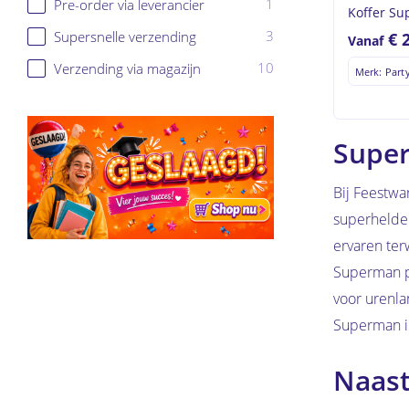
1
Pre-order via leverancier
Koffer Su
3
Supersnelle verzending
€
Vanaf
10
Verzending via magazijn
Merk: Part
Super
Bij Feestwa
superhelden
ervaren ter
Superman pa
voor urenla
Superman i
Naast