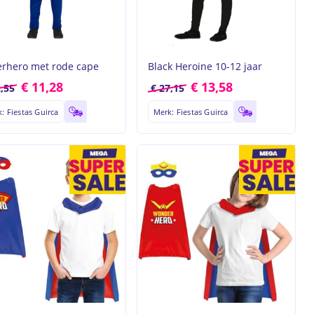
rhero met rode cape
Black Heroine 10-12 jaar
€
11,28
€
13,58
,55
€
27,15
: Fiestas Guirca
Merk: Fiestas Guirca