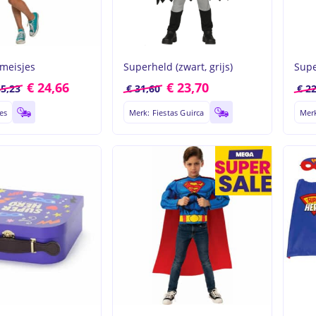
 meisjes
Superheld (zwart, grijs)
Supe
€
24,66
€
23,70
5,23
€
31,60
€
22
es
Merk: Fiestas Guirca
Merk