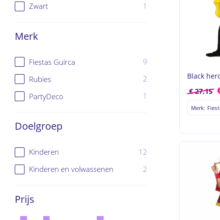
1
Zwart
zoeken
Hit enter 
Merk
9
Fiestas Guirca
Black her
2
Rubies
€
27,15
1
PartyDeco
Merk: Fiest
Doelgroep
12
Kinderen
2
Kinderen en volwassenen
Prijs