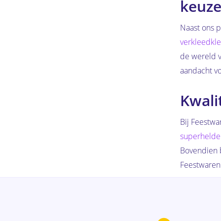
keuze
Naast ons p
verkleedkle
de wereld v
aandacht vo
Kwali
Bij Feestwa
superhelde
Bovendien b
Feestwarenh