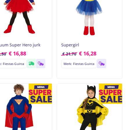
uum Super Hero jurk
Supergirl
€
16,88
€
16,28
,50
€
21,70
: Fiestas Guirca
Merk: Fiestas Guirca