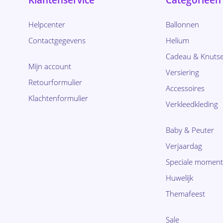
Klantenservice
Categorieën
Helpcenter
Ballonnen
Contactgegevens
Helium
Cadeau & Knutse
Mijn account
Versiering
Retourformulier
Accessoires
Klachtenformulier
Verkleedkleding
Baby & Peuter
Verjaardag
Speciale momen
Huwelijk
Themafeest
Sale