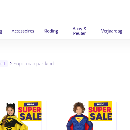
Winkelwag
Baby &
ng
Accessoires
Kleding
Verjaardag
Peuter
Superman pak kind
ind