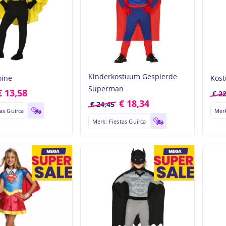
to search or ESC to close
Kinderkostuum Gespierde
oine
Kost
Superman
€
13,58
€
22
€
18,34
€
24,45
as Guirca
Merk
Merk: Fiestas Guirca