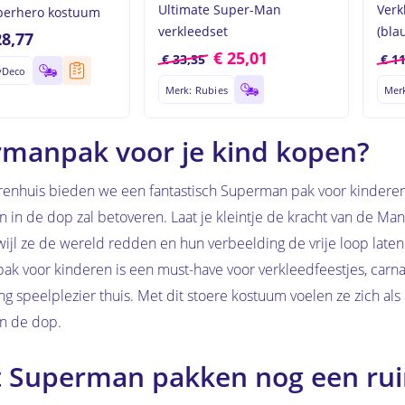
Ultimate Super-Man
Verk
perhero kostuum
verkleedset
(bla
28,77
€
25,01
€
33,35
€
11
Geen p
yDeco
Merk: Rubies
Merk
manpak voor je kind kopen?
renhuis bieden we een fantastisch Superman pak voor kinderen
 in de dop zal betoveren. Laat je kleintje de kracht van de Man
wijl ze de wereld redden en hun verbeelding de vrije loop laten
k voor kinderen is een must-have voor verkleedfeestjes, carn
ng speelplezier thuis. Met dit stoere kostuum voelen ze zich als
n de dop.
 Superman pakken nog een ru