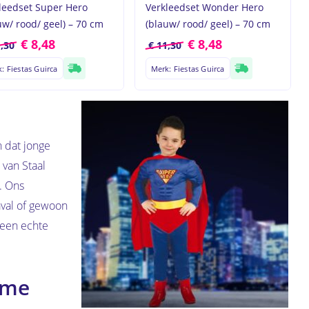
leedset Super Hero
Verkleedset Wonder Hero
uw/ rood/ geel) – 70 cm
(blauw/ rood/ geel) – 70 cm
€
8,48
€
8,48
,30
€
11,30
roducten in de winkelwagen.
: Fiestas Guirca
Merk: Fiestas Guirca
Go to shop
 dat jonge
 van Staal
. Ons
aval of gewoon
 een echte
ime