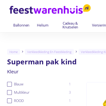
Skip
to
main
Cadeau &
content
Ballonnen
Helium
Versieri
Knutselen
Home
Verkleedkleding En Feestkleding
Verkleedkleding K
Superman pak kind
Kleur
1
Blauw
3
Multikleur
1
ROOD
Producten